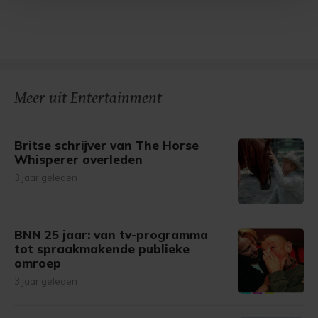
Met cookies werkt onze website beter en wordt jouw
bezoek makkelijker en persoonlijker. Op
onze cookiepagina kun je ons cookiebeleid bekijken en je
gemaakte keuze altijd wijzigen of intrekken.
Meer uit Entertainment
Britse schrijver van The Horse
Whisperer overleden
3 jaar geleden
BNN 25 jaar: van tv-programma
tot spraakmakende publieke
omroep
3 jaar geleden