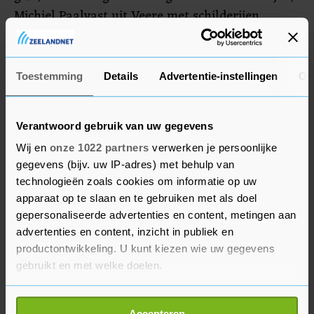
Michiel Paalvast uit Veere met schilderijen,
schilder Jos Pielage uit Middelburg, Frida van
Overbeeke uit Goes met bronzen beelden en Jack
Willemsen uit Goes, die beelden maakt van rvs.
Toestemming
Details
Advertentie-instellingen
Ov
Verantwoord gebruik van uw gegevens
Wij en
onze 1022 partners
verwerken je persoonlijke
gegevens (bijv. uw IP-adres) met behulp van
technologieën zoals cookies om informatie op uw
apparaat op te slaan en te gebruiken met als doel
gepersonaliseerde advertenties en content, metingen aan
advertenties en content, inzicht in publiek en
productontwikkeling. U kunt kiezen wie uw gegevens
gebruikt en met welke doelen.
Als u het toestaat, willen we ook graag:
Accepteren