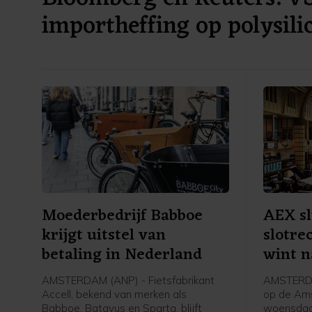
importheffing op polysil
Moederbedrijf Babboe
AEX sl
krijgt uitstel van
slotre
betaling in Nederland
wint n
AMSTERDAM (ANP) - Fietsfabrikant
AMSTERDA
Accell, bekend van merken als
op de Am
Babboe, Batavus en Sparta, blijft
woensdag 