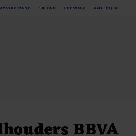
ACATUREBANK
NIEUWS
HET WEER
SPELLETJES
lhouders BBVA