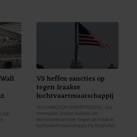
Wall
VS heffen sancties op
tegen Iraakse
uz
luchtvaartmaatschappij
WASHINGTON (ANP/RTR/DPA) - De
 zijn
Verenigde Staten hebben de
n.
terrorismesancties tegen de Iraakse
luchtvaartmaatschappij Fly Baghdad
er meer
opgeheven. Die werden in 2024