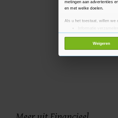
metingen aan advertenties en
en met welke doelen.
Als u het toestaat, willen we
Informatie verzamelen
Uw apparaat identific
Lees meer over hoe uw perso
Weigeren
toestemming op elk moment wi
Met cookies werkt onze websi
ons cookiebeleid bekijken en 
Meer uit Financieel