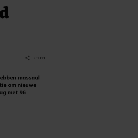
od
share
DELEN
hebben massaal
otie om nieuwe
dag met 96