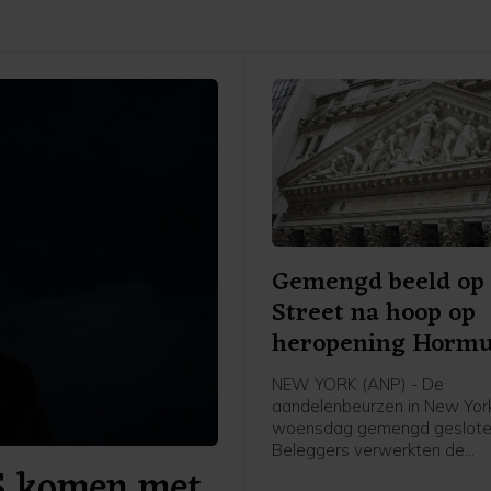
Gemengd beeld op 
Street na hoop op
heropening Horm
NEW YORK (ANP) - De
aandelenbeurzen in New York
woensdag gemengd geslote
Beleggers verwerkten de
S komen met
kwartaalresultaten van ond