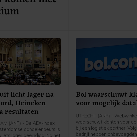
SpaceX en Walt Disney. Daa
icium
hun hoop op een heropening
Straat van Hormuz toegeno
uit licht lager na
Bol waarschuwt kl
cord, Heineken
voor mogelijk data
a resultaten
UTRECHT (ANP) - Webwinkel
waarschuwt klanten voor ee
M (ANP) - De AEX-index
bij een logistiek partner. Vol
sterdamse aandelenbeurs is
bedrijf hebben onbevoegde
iets lager geëindigd. Na het