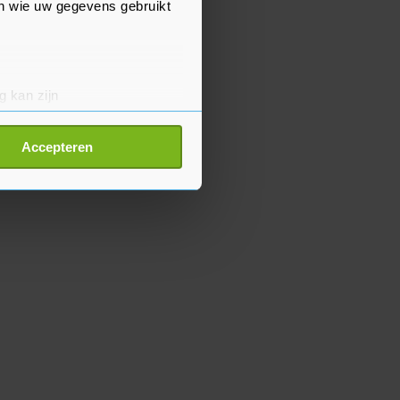
en wie uw gegevens gebruikt
g kan zijn
erprinting)
t
detailgedeelte
in. U kunt uw
Accepteren
p onze cookiepagina kun je