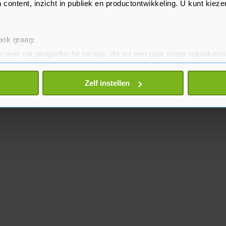
 content, inzicht in publiek en productontwikkeling. U kunt kiez
 ook graag:
 over uw geografische locatie, die tot een paar meter nauwkeuri
eren door het actief te scannen op specifieke eigenschappen (fing
onlijke gegevens worden verwerkt en stel uw voorkeuren in he
Zelf instellen
jzigen of intrekken in de Cookieverklaring.
te beter en wordt jouw bezoek makkelijker en persoonlijker. O
je gemaakte keuze altijd wijzigen of intrekken.