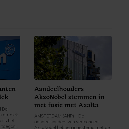
rnaast is
opgelegd vanwege banden met de
 van de
Iraanse Revolutionaire Garde. Het
men.
Amerikaanse ministerie van Financiën
meldt woensdag dat Fly Baghdad van
de sanctielijst is gehaald.
anten
Aandeelhouders
lek
AkzoNobel stemmen in
met fusie met Axalta
 Bol
n datalek
AMSTERDAM (ANP) - De
gens het
aandeelhouders van verfconcern
n toegang
AkzoNobel hebben ingestemd met de