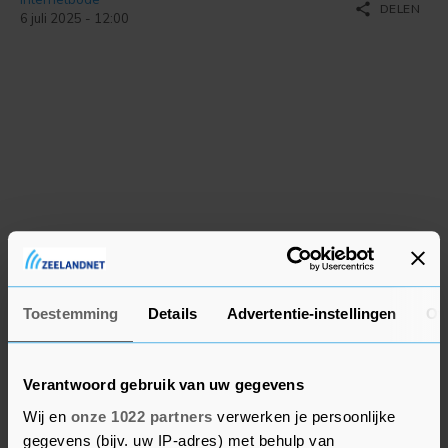
share
DELEN
6 juli 2025 - 12:00
Toestemming
Details
Advertentie-instellingen
Ov
Verantwoord gebruik van uw gegevens
Wij en
onze 1022 partners
verwerken je persoonlijke
gegevens (bijv. uw IP-adres) met behulp van