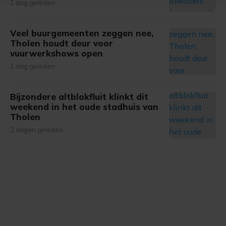
1 dag geleden
bezoek makkelijker en persoonlijker. Op
onze cookiepagina kun je ons cookiebeleid bekijken en je
gemaakte keuze altijd wijzigen of intrekken.
Veel buurgemeenten zeggen nee,
Tholen houdt deur voor
vuurwerkshows open
1 dag geleden
Bijzondere altblokfluit klinkt dit
weekend in het oude stadhuis van
Tholen
2 dagen geleden