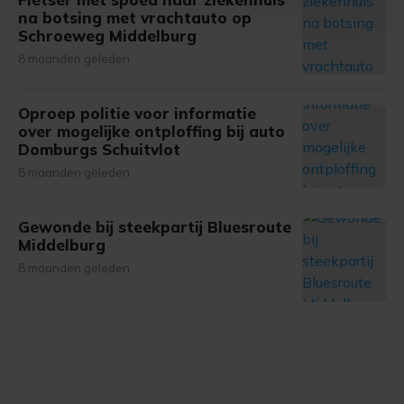
Met cookies werkt onze website beter en wordt jouw
na botsing met vrachtauto op
Schroeweg Middelburg
bezoek makkelijker en persoonlijker. Op
onze cookiepagina kun je ons cookiebeleid bekijken en je
8 maanden geleden
gemaakte keuze altijd wijzigen of intrekken.
Oproep politie voor informatie
over mogelijke ontploffing bij auto
Domburgs Schuitvlot
8 maanden geleden
Gewonde bij steekpartij Bluesroute
Middelburg
8 maanden geleden