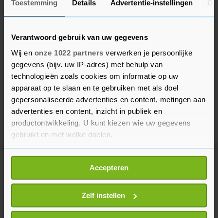
Toestemming
Details
Advertentie-instellingen
Ov
Verantwoord gebruik van uw gegevens
Wij en
onze 1022 partners
verwerken je persoonlijke
gegevens (bijv. uw IP-adres) met behulp van
technologieën zoals cookies om informatie op uw
apparaat op te slaan en te gebruiken met als doel
gepersonaliseerde advertenties en content, metingen aan
advertenties en content, inzicht in publiek en
productontwikkeling. U kunt kiezen wie uw gegevens
gebruikt en met welke doelen.
Als u het toestaat, willen we ook graag:
Meer uit Sport
Accepteren
Informatie verzamelen over uw geografische
locatie, die tot een paar meter nauwkeurig kan zijn
Uw apparaat identificeren door het actief te
Zelf instellen
Van de Zandschulp niet naar
scannen op specifieke eigenschappen (fingerprinting)
laatste acht in Montreal