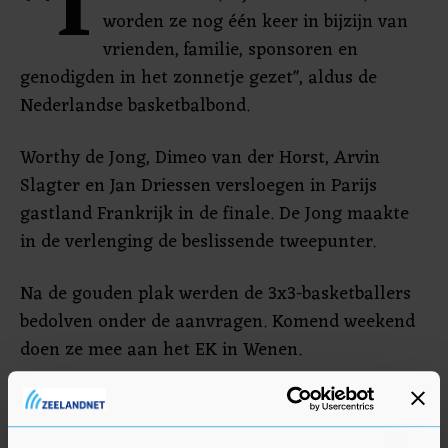
"I
worden ze nog één keer in bijzijn van
vrienden, familie, sponsoren en
genodigden in het zonnetje gezet", aldus de
Nederlandse basketbalbond.
Worthy de Jong, Dimeo van der Horst, Arvin
Slagter en Jan Driessen versloegen in Parijs
gastland Frankrijk in de finale. De Jong maakte
in de verlenging de beslissende tweepunter.
Na de gouden plak werden de 3x3-basketballers
bedolven onder de aanvragen. Komend weekend
doen ze mee aan het EK in Wenen.