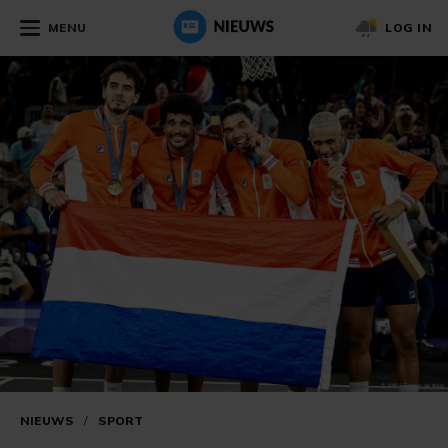
MENU
LOG IN
NIEUWS
/
SPORT