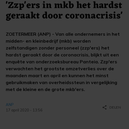
'Zzp'ers in mkb het hardst
geraakt door coronacrisis'
ZOETERMEER (ANP) - Van alle ondernemers in het
midden- en kleinbedrijf (mkb) worden
zelfstandigen zonder personeel (zzp'ers) het
hardst geraakt door de coronacrisis, blijkt uit een
enquête van onderzoeksbureau Panteia. Zzp'ers
verwachten het grootste omzetverlies over de
maanden maart en april en kunnen het minst
gebruikmaken van overheidssteun in vergelijking
met de kleine en de grote mkb'ers.
ANP
share
DELEN
17 april 2020 - 13:56