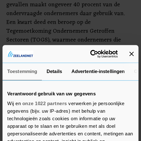
gevallen maakt ongeveer 40 procent van de
ondervraagde ondernemers daar gebruik van.
Een kwart deed een beroep op de
Tegemoetkoming Ondernemers Getroffen
Sectoren (TOGS), waarmee ondernemers die
direct geraakt worden door de
overheidsmaatregelen tegen het nieuwe
coronavirus 4000 euro vergoeding kunnen
Toestemming
Details
Advertentie-instellingen
Ov
aanvragen. Twaalf procent van de respondenten
heeft een beroep gedaan op de regelingen voor
zzp'ers.
Verantwoord gebruik van uw gegevens
Wij en
onze 1022 partners
verwerken je persoonlijke
Maar liefst 85 procent heeft nog geen contact
gegevens (bijv. uw IP-adres) met behulp van
opgenomen met de bank. Mkb'ers met grote
technologieën zoals cookies om informatie op uw
bedrijven doen dat vaker dan hun collega's met
apparaat op te slaan en te gebruiken met als doel
een kleiner bedrijf. Van de bedrijven met meer
gepersonaliseerde advertenties en content, metingen aan