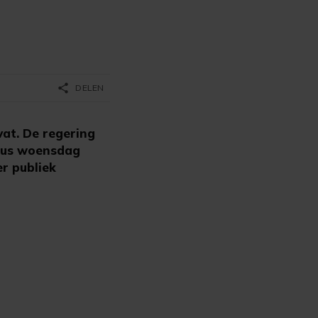
share
DELEN
at. De regering
irus woensdag
r publiek