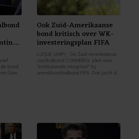
albond
Ook Zuid-Amerikaanse
bond kritisch over WK-
ntino
investeringsplan FIFA
LUQUE (ANP) - De Zuid-Amerikaanse
rief
voetbalbond CONMEBOL pleit voor
n de bond
"institutionele integriteit" bij
van Gianni
wereldvoetbalbond FIFA. Ook juicht de
e
bond het intrekken van het omstreden
Dat
WK-investeringsplan van de FIFA toe,
der de
meldt zij in een verklaring.
e van
ruk sinds
middels
n rond het