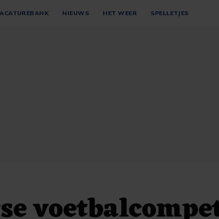
ACATUREBANK
NIEUWS
HET WEER
SPELLETJES
se voetbalcompet