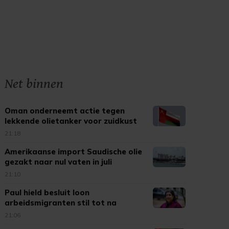
Net binnen
Oman onderneemt actie tegen
lekkende olietanker voor zuidkust
21:18
Amerikaanse import Saudische olie
gezakt naar nul vaten in juli
21:10
Paul hield besluit loon
arbeidsmigranten stil tot na
verkiezingen
21:06