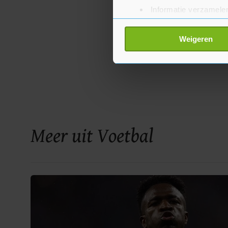
Informatie verzamelen
Uw apparaat identific
Lees meer over hoe uw perso
Weigeren
toestemming op elk moment wi
Met cookies werkt onze websi
ons cookiebeleid bekijken en 
Meer uit Voetbal