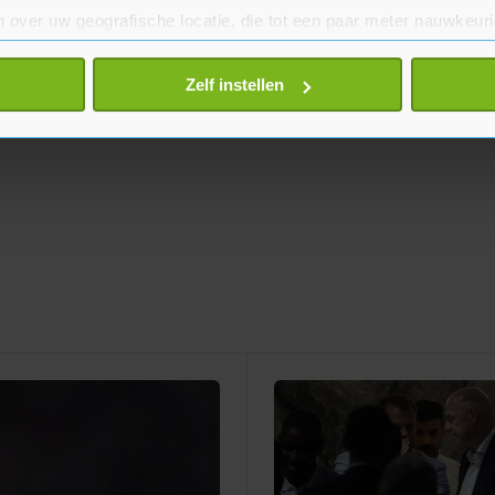
 over uw geografische locatie, die tot een paar meter nauwkeuri
eren door het actief te scannen op specifieke eigenschappen (fing
onlijke gegevens worden verwerkt en stel uw voorkeuren in he
Zelf instellen
jzigen of intrekken in de Cookieverklaring.
te beter en wordt jouw bezoek makkelijker en persoonlijker. O
je gemaakte keuze altijd wijzigen of intrekken.