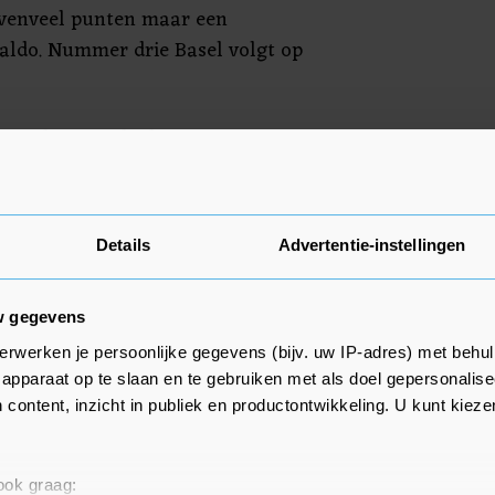
evenveel punten maar een
saldo. Nummer drie Basel volgt op
voorlopig verboden in
 augustus geplande
de Diamond League in Lausanne
Details
Advertentie-instellingen
w gegevens
erwerken je persoonlijke gegevens (bijv. uw IP-adres) met behul
apparaat op te slaan en te gebruiken met als doel gepersonalise
 content, inzicht in publiek en productontwikkeling. U kunt kiez
 ook graag: