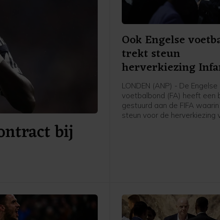
Ook Engelse voetb
trekt steun
herverkiezing Infa
in
LONDEN (ANP) - De Engelse
voetbalbond (FA) heeft een b
gestuurd aan de FIFA waari
steun voor de herverkiezing 
ontract bij
Infantino als voorzitter van d
wereldvoetbalbond intrekt. 
melden Britse media waaron
BBC en Sky News. De positi
Infantino staat onder grote d
de aankondiging van een, in
ingetrokken, investeringspla
WK voetbal.