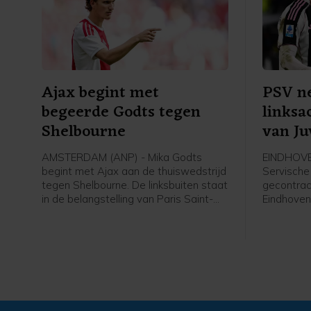
Ajax begint met
PSV n
begeerde Godts tegen
linksa
Shelbourne
van Ju
AMSTERDAM (ANP) - Mika Godts
EINDHOVE
begint met Ajax aan de thuiswedstrijd
Servische 
tegen Shelbourne. De linksbuiten staat
gecontrac
in de belangstelling van Paris Saint-
Eindhoven.
Germain. De winnaar van de
komt over 
Champions League heeft nog geen
jaar onder
overeenstemming met Ajax bereikt
bij PSV g
over een transfer.
seizoenen