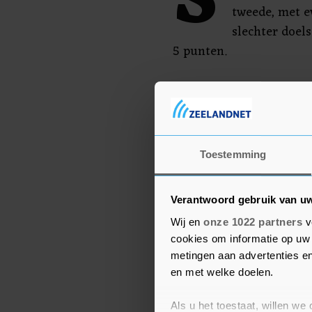
S
tweede, met 
slechter doel
5 punten.
Grote evenementen zijn 
Zwitserland. De voor 20
atletiekwedstrijd van 
gaat niet door.
Toestemming
Verantwoord gebruik van u
Wij en
onze 1022 partners
v
cookies om informatie op uw 
metingen aan advertenties en
en met welke doelen.
Als u het toestaat, willen we