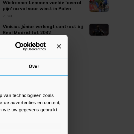
Wielrenner Lemmen voelde 'overal
pijn' na val voor winst in Polen
21:04
Vinícius Júnior verlengt contract bij
Real Madrid tot 2032
20:35
Over
p van technologieën zoals
erde advertenties en content,
en wie uw gegevens gebruikt