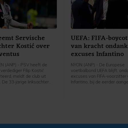
eemt Servische
UEFA: FIFA-boycot 
chter Kostić over
van kracht ondank
ventus
excuses Infantino
N (ANP) - PSV heeft de
NYON (ANP) - De Europese
verdediger Filip Kostić
voetbalbond UEFA blijft, ond
teerd, meldt de club uit
excuses van FIFA-voorzitter 
 De 33-jarige linksachter
Infantino, bij de eerder aan
van Juventus, waar hij vier
boycot van alle FIFA-competi
 contract stond. Kostić heeft
meldt de Europese bond in 
etekend voor twee
verklaring aan het ANP. Volg
 tot medio 2028.
UEFA is niet aan de eerder g
voorwaarden voldaan.