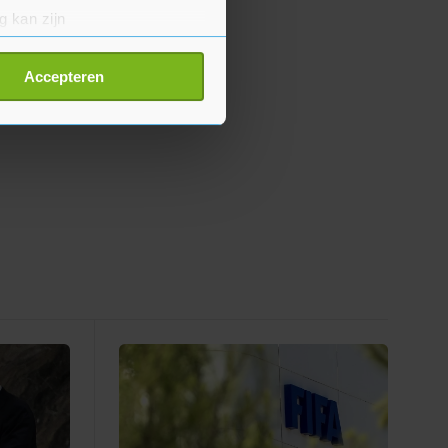
g kan zijn
erprinting)
t
detailgedeelte
in. U kunt uw
Accepteren
p onze cookiepagina kun je