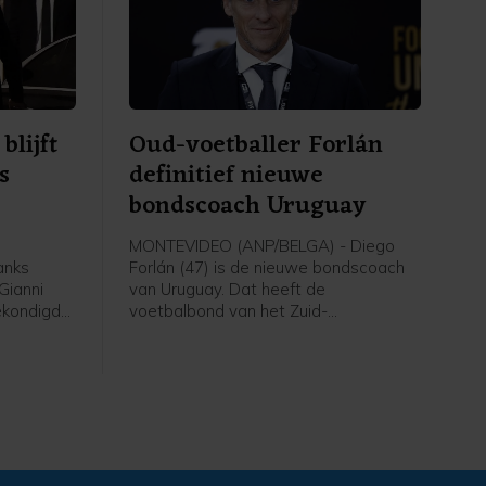
blijft
Oud-voetballer Forlán
s
definitief nieuwe
bondscoach Uruguay
MONTEVIDEO (ANP/BELGA) - Diego
anks
Forlán (47) is de nieuwe bondscoach
Gianni
van Uruguay. Dat heeft de
gekondigde
voetbalbond van het Zuid-
ties. Dat
Amerikaanse land donderdag
een
bekendgemaakt. De oud-international
ens de
werd vorige maand al aangesteld als
estelde
tijdelijke opvolger van Marcelo Bielsa,
die na een teleurstellend verlopen WK
voetbal was vertrokken.