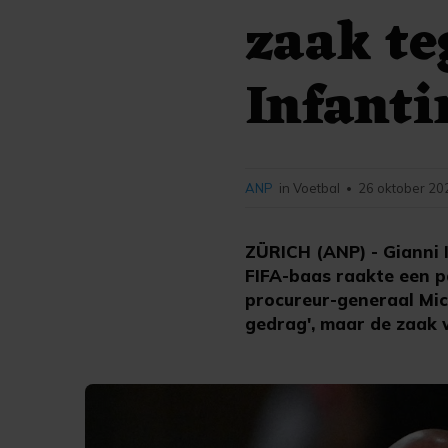
zaak te
Infanti
ANP
in Voetbal
26 oktober 20
•
ZÜRICH (ANP) - Gianni I
FIFA-baas raakte een p
procureur-generaal Mic
gedrag', maar de zaak 