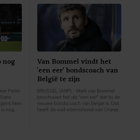
of de duels door zullen gaan.
o nog
Van Bommel vindt het
'een eer' bondscoach van
België te zijn
ner Peter
BRUSSEL (ANP) - Mark van Bommel
i Sano
beschouwt het als "een eer" dat hij de
olgens hem
nieuwe bondscoach van België is. Dat
 is nog
heeft de oud-international van Oranje
 niet mijn
gezegd bij zijn presentatie bij de
em", zei
Belgische voetbalbond. "Ik ben heel
de eerste
erg blij dat ik hier zit. Deze uitdaging
thuis
past bij mij", zei de 49-jarige Van