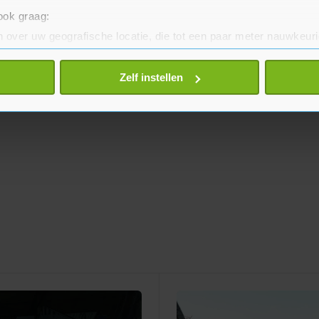
 ook graag:
 over uw geografische locatie, die tot een paar meter nauwkeuri
eren door het actief te scannen op specifieke eigenschappen (fing
onlijke gegevens worden verwerkt en stel uw voorkeuren in he
Zelf instellen
jzigen of intrekken in de Cookieverklaring.
te beter en wordt jouw bezoek makkelijker en persoonlijker. O
je gemaakte keuze altijd wijzigen of intrekken.