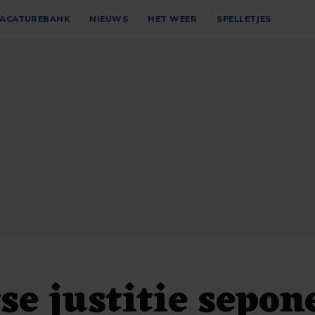
ACATUREBANK
NIEUWS
HET WEER
SPELLETJES
se justitie sepon