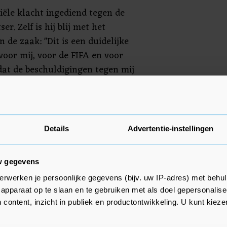
iciële klacht ingediend tegen de
ser. Zelf is hij blij met het
 de zaak: "Dit is een duidelijke
oor mij, voor de FIFA en voor
k dat de beschuldigingen tegen mij
, jaloerse en corrupte mensen",
 de wereldvoetbalbond.
oorzitter van de FIFA. Hij volgde
Details
Advertentie-instellingen
w gegevens
erwerken je persoonlijke gegevens (bijv. uw IP-adres) met behul
apparaat op te slaan en te gebruiken met als doel gepersonalise
 content, inzicht in publiek en productontwikkeling. U kunt kiez