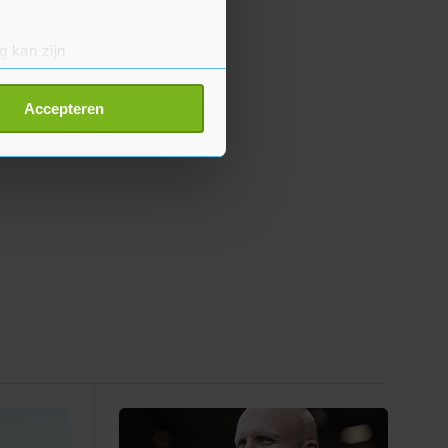
g kan zijn
erprinting)
t
detailgedeelte
in. U kunt uw
Accepteren
p onze cookiepagina kun je