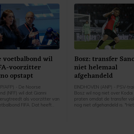
 voetbalbond wil
Bosz: transfer San
FA-voorzitter
niet helemaal
ino opstapt
afgehandeld
P/AFP) - De Noorse
EINDHOVEN (ANP) - PSV-trai
nd (NFF) wil dat Gianni
Bosz wil nog niet over Koda
terugtreedt als voorzitter van
praten omdat de transfer v
tbalbond FIFA. Dat heeft
nog niet afgehandeld is. "Het
 Lise Klaveness, al jaren een
niet helemaal rond. Zolang hij
ste critici van de FIFA-baas,
speler is, praat ik niet over h
 een bijeenkomst van de
Peter Bosz in aanloop naar 
nde partijen uit het Noorse
wedstrijd van PSV zaterdag 