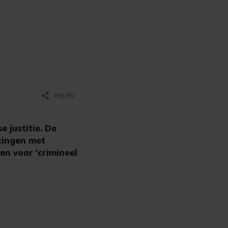
share
DELEN
 justitie. De
tingen met
en voor 'crimineel