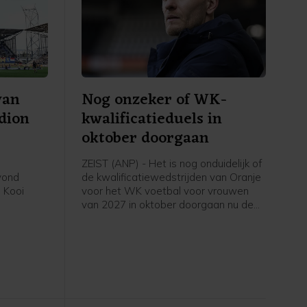
van
Nog onzeker of WK-
adion
kwalificatieduels in
oktober doorgaan
ZEIST (ANP) - Het is nog onduidelijk of
avond
de kwalificatiewedstrijden van Oranje
 Kooi
voor het WK voetbal voor vrouwen
van 2027 in oktober doorgaan nu de
eerde
UEFA een boycot heeft afgekondigd
in het
van FIFA-competities. Voor het elftal
 stadion.
van bondscoach Arjan Veurink staat
op 9 en 13 oktober een dubbele
ontmoeting met Hongarije op het
programma. Volgens de KNVB
onderzoekt de UEFA de komende tijd