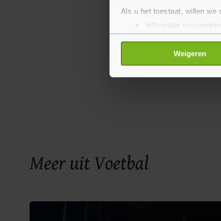
Als u het toestaat, willen we
Informatie verzamelen
Uw apparaat identific
Lees meer over hoe uw perso
Weigeren
toestemming op elk moment wi
Met cookies werkt onze websi
ons cookiebeleid bekijken en 
Meer uit Voetbal