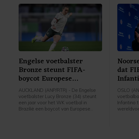
Engelse voetbalster
Noorse
Bronze steunt FIFA-
dat FI
boycot Europese
Infant
speelsters
AUCKLAND (ANP/RTR) - De Engelse
OSLO (AN
voetbalster Lucy Bronze (34) steunt
voetbalbo
een jaar voor het WK voetbal in
Infantino 
Brazilië een boycot van Europese
wereldvoe
speelsters van FIFA-competities.
voorzitter
Daarmee schaart de speelster van
van de fel
Chelsea zich achter het verzet van de
gezegd na
UEFA tegen FIFA-voorzitter Gianni
verschille