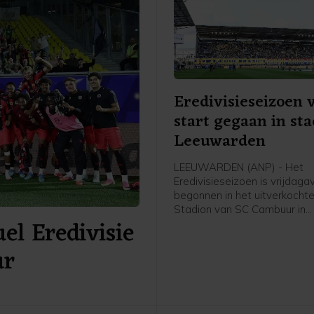
Eredivisieseizoen 
start gegaan in st
Leeuwarden
LEEUWARDEN (ANP) - Het
Eredivisieseizoen is vrijdag
begonnen in het uitverkochte
Stadion van SC Cambuur in
el Eredivisie
Leeuwarden. Het gepromov
Cambuur ontvangt Excelsior 
ur
twee jaar geleden geopende