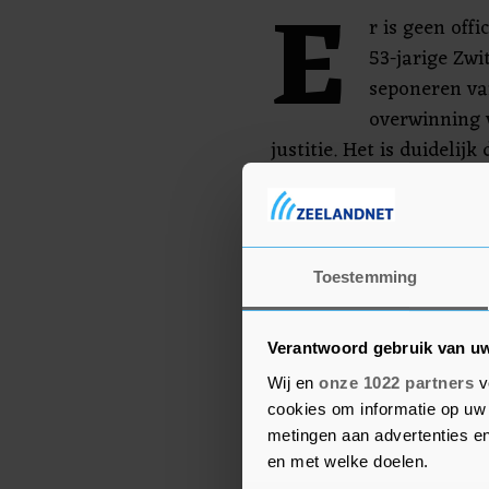
E
r is geen off
53-jarige Zwit
seponeren van
overwinning v
justitie. Het is duidelij
pogingen waren van arme
aldus de voorzitter van
Infantino is sinds 2016 v
Toestemming
Sepp Blatter op.
Verantwoord gebruik van u
Wij en
onze 1022 partners
v
cookies om informatie op uw 
metingen aan advertenties en
en met welke doelen.