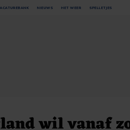
ACATUREBANK
NIEUWS
HET WEER
SPELLETJES
land wil vanaf 