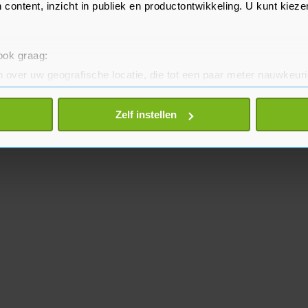
 content, inzicht in publiek en productontwikkeling. U kunt kiez
 ook graag:
 over uw geografische locatie, die tot een paar meter nauwkeuri
eren door het actief te scannen op specifieke eigenschappen (fing
onlijke gegevens worden verwerkt en stel uw voorkeuren in he
Zelf instellen
jzigen of intrekken in de Cookieverklaring.
te beter en wordt jouw bezoek makkelijker en persoonlijker. O
je gemaakte keuze altijd wijzigen of intrekken.