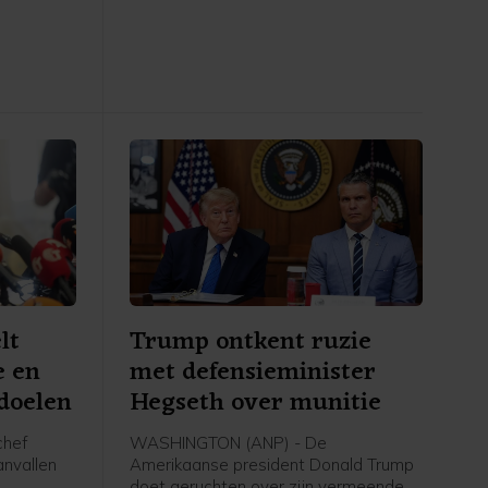
ikaanse
ministerie van Transport.
Zaken. De
ingen op
lt
Trump ontkent ruzie
e en
met defensieminister
doelen
Hegseth over munitie
chef
WASHINGTON (ANP) - De
anvallen
Amerikaanse president Donald Trump
doet geruchten over zijn vermeende