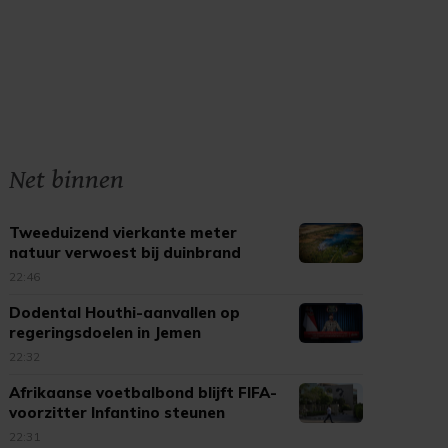
Net binnen
Tweeduizend vierkante meter
natuur verwoest bij duinbrand
Ouddorp
22:46
Dodental Houthi-aanvallen op
regeringsdoelen in Jemen
opgelopen
22:32
Afrikaanse voetbalbond blijft FIFA-
voorzitter Infantino steunen
22:31