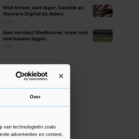
Wall Street sluit lager, Sandisk en
Western Digital bij dalers
22:19
Ajax verslaat Shelbourne, maar laat
veel kansen liggen
22:03
Over
p van technologieën zoals
erde advertenties en content,