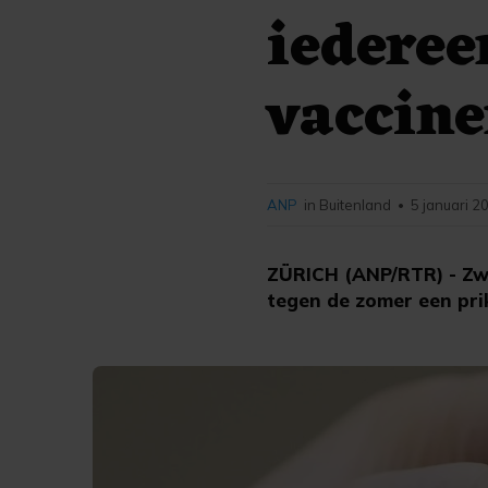
iederee
vaccine
ANP
in Buitenland
5 januari 2
•
ZÜRICH (ANP/RTR) - Zwi
tegen de zomer een pri