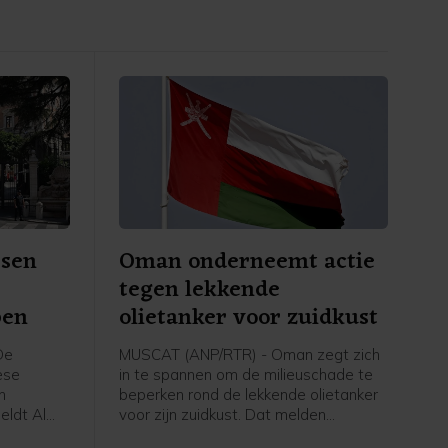
ssen
Oman onderneemt actie
tegen lekkende
pen
olietanker voor zuidkust
De
MUSCAT (ANP/RTR) - Oman zegt zich
ese
in te spannen om de milieuschade te
n
beperken rond de lekkende olietanker
eldt Al
voor zijn zuidkust. Dat melden
staatsmedia op gezag van het