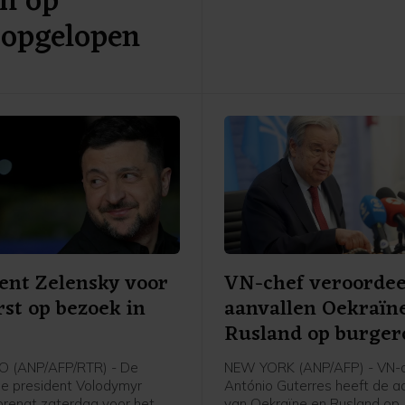
en op
woordvoerder van het Amer
 opgelopen
ministerie van Buitenlandse 
VS treden in de onderhandel
als bemiddelaar.
ent Zelensky voor
VN-chef veroordee
rst op bezoek in
aanvallen Oekraïn
Rusland op burger
 (ANP/AFP/RTR) - De
NEW YORK (ANP/AFP) - VN-
e president Volodymyr
António Guterres heeft de a
brengt zaterdag voor het
van Oekraïne en Rusland op