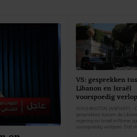
VS: gesprekken tu
Libanon en Israël
voorspoedig verlo
WASHINGTON (ANP/AFP) - 
gesprekken tussen de Liban
regering en Israël in Rome zij
voorspoedig verlopen. Dat m
Jazeera op gezag van een