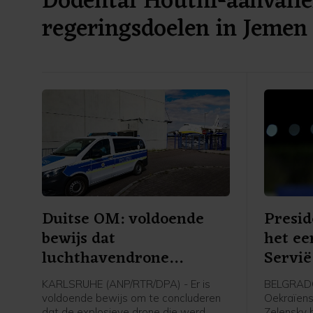
Dodental Houthi-aanvall
regeringsdoelen in Jemen
Duitse OM: voldoende
Presid
bewijs dat
het ee
luchthavendrone
Servië
aanslagpoging was
KARLSRUHE (ANP/RTR/DPA) - Er is
BELGRADO
voldoende bewijs om te concluderen
Oekraïens
dat de explosieve drone die werd
Zelensky 