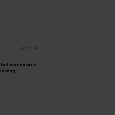
share
DELEN
 het coronavirus
dinsdag.