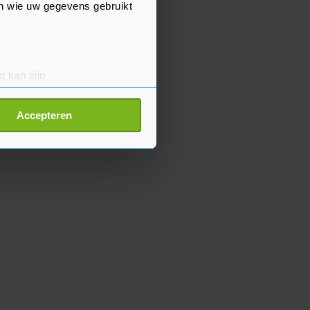
en wie uw gegevens gebruikt
g kan zijn
erprinting)
t
detailgedeelte
in. U kunt uw
Accepteren
p onze cookiepagina kun je