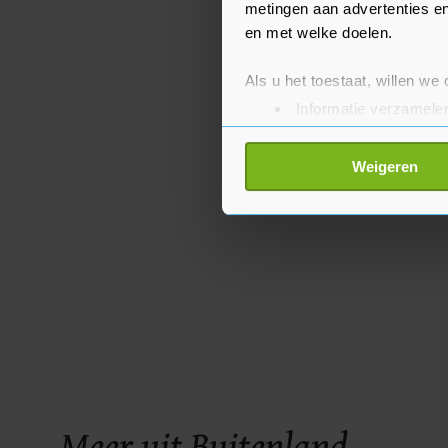
metingen aan advertenties en
en met welke doelen.
Als u het toestaat, willen we
Informatie verzamelen
Uw apparaat identific
Lees meer over hoe uw perso
Weigeren
toestemming op elk moment wi
Met cookies werkt onze websi
ons cookiebeleid bekijken en 
Meer uit Buitenland