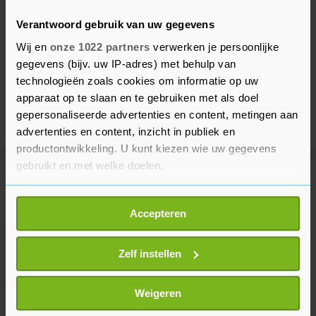
Verantwoord gebruik van uw gegevens
Wij en
onze 1022 partners
verwerken je persoonlijke
gegevens (bijv. uw IP-adres) met behulp van
technologieën zoals cookies om informatie op uw
apparaat op te slaan en te gebruiken met als doel
gepersonaliseerde advertenties en content, metingen aan
advertenties en content, inzicht in publiek en
productontwikkeling. U kunt kiezen wie uw gegevens
gebruikt en met welke doelen.
Meer uit Sport
Als u het toestaat, willen we ook graag:
Accepteren
Informatie verzamelen over uw geografische
Niewiadoma boos op ploeggenoot
locatie, die tot een paar meter nauwkeurig kan zijn
Vollering na verliezen gele trui
Uw apparaat identificeren door het actief te
Zelf instellen
13 uur geleden
scannen op specifieke eigenschappen (fingerprinting)
Lees meer over hoe uw persoonlijke gegevens worden
Weigeren
verwerkt en stel uw voorkeuren in het
detailgedeelte
in.