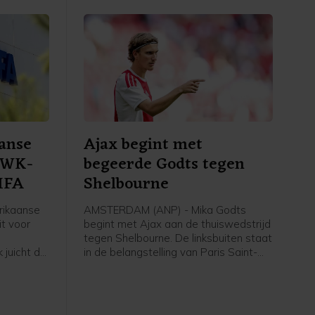
anse
Ajax begint met
r WK-
begeerde Godts tegen
FIFA
Shelbourne
rikaanse
AMSTERDAM (ANP) - Mika Godts
t voor
begint met Ajax aan de thuiswedstrijd
tegen Shelbourne. De linksbuiten staat
 juicht de
in de belangstelling van Paris Saint-
omstreden
Germain. De winnaar van de
FIFA toe,
Champions League heeft nog geen
overeenstemming met Ajax bereikt
over een transfer.