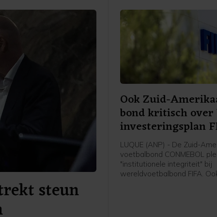
Ook Zuid-Amerika
bond kritisch ove
investeringsplan 
LUQUE (ANP) - De Zuid-Ame
voetbalbond CONMEBOL plei
"institutionele integriteit" bij
wereldvoetbalbond FIFA. Ook
trekt steun
bond het intrekken van het 
WK-investeringsplan van de 
n
meldt zij in een verklaring.