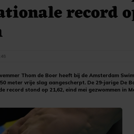
ationale record o
n
2:48
mmer Thom de Boer heeft bij de Amsterdam Swim 
50 meter vrije slag aangescherpt. De 29-jarige De B
oude record stond op 21,62, eind mei gezwommen in M