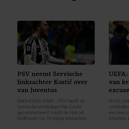
PSV neemt Servische
UEFA: 
linksachter Kostić over
van kr
van Juventus
excuse
EINDHOVEN (ANP) - PSV heeft de
NYON (AN
Servische verdediger Filip Kostić
voetbalbo
gecontracteerd, meldt de club uit
excuses v
Eindhoven. De 33-jarige linksachter
Infantino,
komt over van Juventus, waar hij vier
boycot va