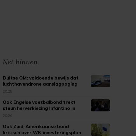
Net binnen
Duitse OM: voldoende bewijs dat
luchthavendrone aanslagpoging
was
20:25
Ook Engelse voetbalbond trekt
steun herverkiezing Infantino in
20:20
Ook Zuid-Amerikaanse bond
kritisch over WK-investeringsplan