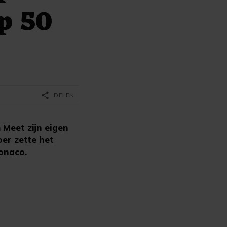
p 50
share
DELEN
Meet zijn eigen
oer zette het
onaco.