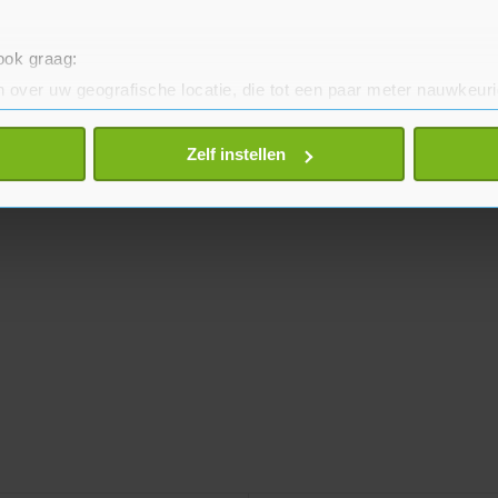
 ook graag:
 over uw geografische locatie, die tot een paar meter nauwkeuri
eren door het actief te scannen op specifieke eigenschappen (fing
onlijke gegevens worden verwerkt en stel uw voorkeuren in he
Zelf instellen
jzigen of intrekken in de Cookieverklaring.
te beter en wordt jouw bezoek makkelijker en persoonlijker. O
je gemaakte keuze altijd wijzigen of intrekken.