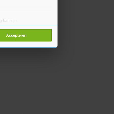
g kan zijn
erprinting)
t
detailgedeelte
in. U kunt uw
Accepteren
p onze cookiepagina kun je