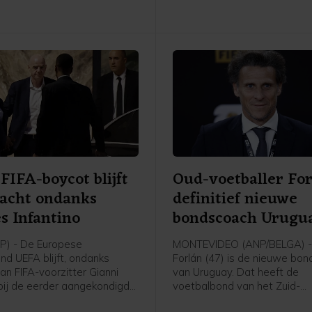
FIFA-boycot blijft
Oud-voetballer Fo
acht ondanks
definitief nieuwe
s Infantino
bondscoach Urugu
P) - De Europese
MONTEVIDEO (ANP/BELGA) -
nd UEFA blijft, ondanks
Forlán (47) is de nieuwe bo
an FIFA-voorzitter Gianni
van Uruguay. Dat heeft de
 bij de eerder aangekondigde
voetbalbond van het Zuid-
n alle FIFA-competities. Dat
Amerikaanse land donderda