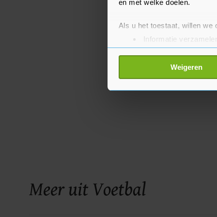
en met welke doelen.
Als u het toestaat, willen we
Informatie verzamelen
Uw apparaat identific
Lees meer over hoe uw perso
Weigeren
toestemming op elk moment wi
Met cookies werkt onze websi
ons cookiebeleid bekijken en 
Meer uit Voetbal