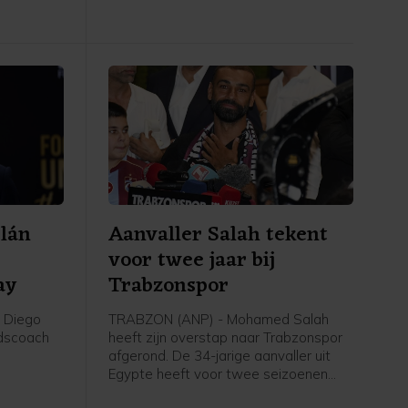
rlán
Aanvaller Salah tekent
voor twee jaar bij
ay
Trabzonspor
 Diego
TRABZON (ANP) - Mohamed Salah
ndscoach
heeft zijn overstap naar Trabzonspor
afgerond. De 34-jarige aanvaller uit
Egypte heeft voor twee seizoenen
g
getekend bij de Turkse nummer 3 van