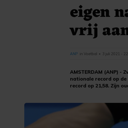
eigen n
vrij aa
ANP
in Voetbal
3 juli 2021 - 2
•
AMSTERDAM (ANP) - Zwe
nationale record op de 
record op 21,58. Zijn 