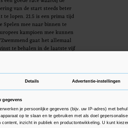
s een goede race waarbij de
ering van de start steeds beter
t te lopen. 21.5 is een prima tijd
e Spelen mee naar binnen te
i Europees kampioen mee kunnen
. "Zwemmend gaat het allemaal
nst te behalen in de laatste vijf
honderdsten schelen. Winst en
 bij elkaar op zo’n korte afstand.
e waar we aan moeten werken."
Details
Advertentie-instellingen
Jesse Puts op de 50 vrij in actie
 in Tokio.
w gegevens
erwerken je persoonlijke gegevens (bijv. uw IP-adres) met behul
apparaat op te slaan en te gebruiken met als doel gepersonalise
 content, inzicht in publiek en productontwikkeling. U kunt kiez