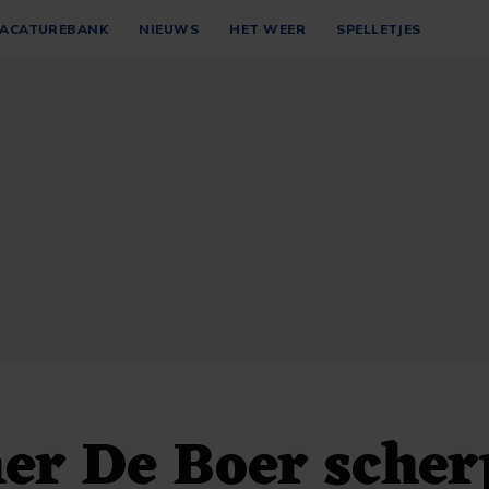
ACATUREBANK
NIEUWS
HET WEER
SPELLETJES
r De Boer scher