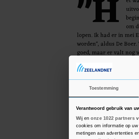
"H
et wa
uitvo
begin
om d
lopen. Ik had er in me
worden", aldus De Boer
goed, maar er valt nog wi
meter. Dat kan net die 
verlies liggen heel dicht
Komende weken weten w
Toestemming
De Boer komt samen met 
op de Olympische Spelen
Verantwoord gebruik van u
Wij en
onze 1022 partners
v
cookies om informatie op uw 
metingen aan advertenties en