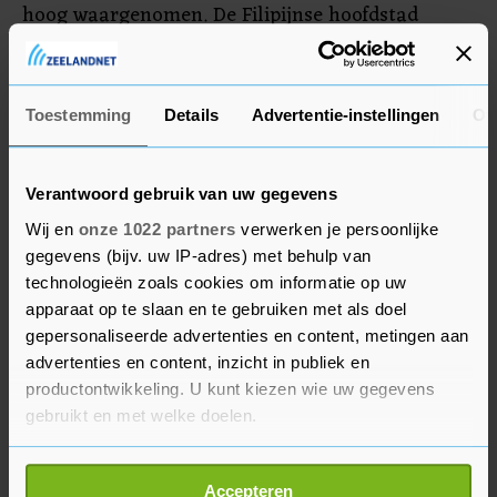
hoog waargenomen. De Filipijnse hoofdstad
Manila en kustregio's kunnen de komende 48 uur
te maken krijgen met golven tot wel 3 meter
hoog.
Toestemming
Details
Advertentie-instellingen
Ov
Verantwoord gebruik van uw gegevens
Wij en
onze 1022 partners
verwerken je persoonlijke
gegevens (bijv. uw IP-adres) met behulp van
technologieën zoals cookies om informatie op uw
apparaat op te slaan en te gebruiken met als doel
gepersonaliseerde advertenties en content, metingen aan
advertenties en content, inzicht in publiek en
productontwikkeling. U kunt kiezen wie uw gegevens
gebruikt en met welke doelen.
Als u het toestaat, willen we ook graag:
Accepteren