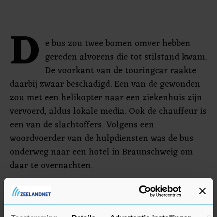
D
e bus zou twee bomen omver hebben
gereden alvorens die tot stilstand kwam.
De voorkant van de touringcar raakte
daarbij zwaar beschadigd. Een van de gewonden
zou met een helikopter naar een ziekenhuis zijn
vervoerd, aldus lokale media. Ook de chauffeur is
een van de slachtoffers. Volgens een
woordvoerder van de hulpdiensten was de bus
onderweg naar een hotel in Braunschweig om
daar te overnachten.