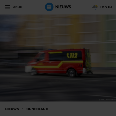
MENU
LOG IN
NIEUWS
/
BINNENLAND