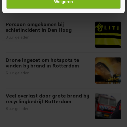
16 minuten geleden
Weigeren
verwerkt en stel uw voorkeuren in het
detailgedeelte
in.
U kunt uw toestemming op elk moment wijzigen of
intrekken in de Cookieverklaring.
Persoon omgekomen bij
schietincident in Den Haag
Met cookies werkt onze website beter en wordt jouw
3 uur geleden
bezoek makkelijker en persoonlijker. Op
onze cookiepagina kun je ons cookiebeleid bekijken en je
gemaakte keuze altijd wijzigen of intrekken.
Drone ingezet om hotspots te
vinden bij brand in Rotterdam
6 uur geleden
Veel overlast door grote brand bij
recyclingbedrijf Rotterdam
8 uur geleden