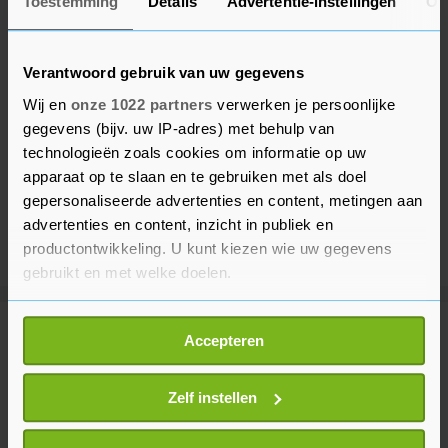
Toestemming
Details
Advertentie-instellingen
Ov
Verantwoord gebruik van uw gegevens
Wij en
onze 1022 partners
verwerken je persoonlijke
gegevens (bijv. uw IP-adres) met behulp van
technologieën zoals cookies om informatie op uw
apparaat op te slaan en te gebruiken met als doel
gepersonaliseerde advertenties en content, metingen aan
advertenties en content, inzicht in publiek en
productontwikkeling. U kunt kiezen wie uw gegevens
gebruikt en met welke doelen.
Als u het toestaat, willen we ook graag:
Meer uit Binnenland
Accepteren
Informatie verzamelen over uw geografische
locatie, die tot een paar meter nauwkeurig kan zijn
Uw apparaat identificeren door het actief te
Zelf instellen
Brand bij recyclingbedrijf
scannen op specifieke eigenschappen (fingerprinting)
Rotterdam onder controle
Lees meer over hoe uw persoonlijke gegevens worden