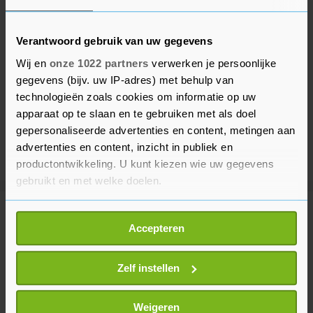
Verantwoord gebruik van uw gegevens
Wij en
onze 1022 partners
verwerken je persoonlijke
gegevens (bijv. uw IP-adres) met behulp van
technologieën zoals cookies om informatie op uw
apparaat op te slaan en te gebruiken met als doel
gepersonaliseerde advertenties en content, metingen aan
advertenties en content, inzicht in publiek en
productontwikkeling. U kunt kiezen wie uw gegevens
gebruikt en met welke doelen.
Als u het toestaat, willen we ook graag:
Meer uit Sport
Accepteren
Informatie verzamelen over uw geografische
locatie, die tot een paar meter nauwkeurig kan zijn
Wielrenner Del Toro verlengt bij
Uw apparaat identificeren door het actief te
Zelf instellen
UAE Emirates na sterke Tour
scannen op specifieke eigenschappen (fingerprinting)
2 uur geleden
Lees meer over hoe uw persoonlijke gegevens worden
Weigeren