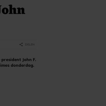
John
share
DELEN
president John F.
Times donderdag.