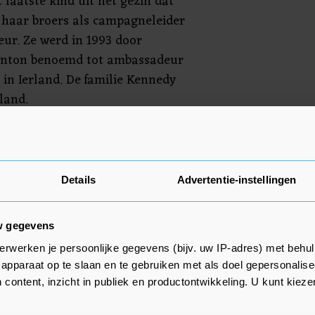
 laatste kind uit het gezin dat
p haar broers als campagneleider
seur. Ze werd in 1993 door
Clinton benoemd tot ambassadeur
in Ierland. De familie Kennedy
land.
assadeur speelde zij een
redesproces in buurland Noord-
ieken en protestanten in 1998 het
Details
Advertentie-instellingen
oten.
w gegevens
erwerken je persoonlijke gegevens (bijv. uw IP-adres) met behul
apparaat op te slaan en te gebruiken met als doel gepersonalise
 content, inzicht in publiek en productontwikkeling. U kunt kiez