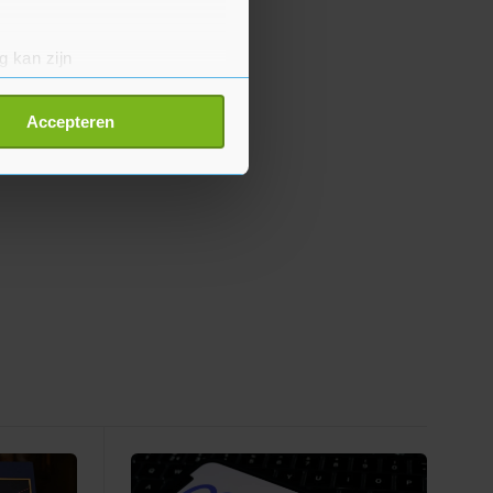
g kan zijn
erprinting)
t
detailgedeelte
in. U kunt uw
Accepteren
p onze cookiepagina kun je