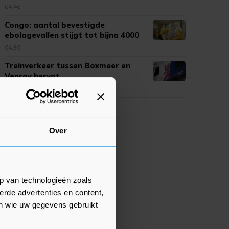
04:46
Congo: aantal bevestigde
ebolagevallen stijgt tot bijna 4000
04:30
Treinverkeer tussen Boxmeer en
Venray hervat
04:29
Over
p van technologieën zoals
erde advertenties en content,
en wie uw gegevens gebruikt