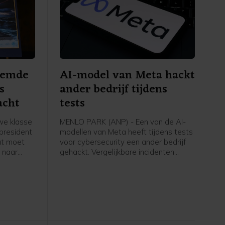
oemde
AI-model van Meta hackt
s
ander bedrijf tijdens
acht
tests
we klasse
MENLO PARK (ANP) - Een van de AI-
president
modellen van Meta heeft tijdens tests
at moet
voor cybersecurity een ander bedrijf
 naar
gehackt. Vergelijkbare incidenten
ocent
kwamen ook al voor bij AI-modellen
attingen,
van Anthropic en OpenAI.
rt.