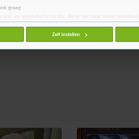
 ook graag:
 over uw geografische locatie, die tot een paar meter nauwkeuri
eren door het actief te scannen op specifieke eigenschappen (fing
onlijke gegevens worden verwerkt en stel uw voorkeuren in he
Zelf instellen
jzigen of intrekken in de Cookieverklaring.
te beter en wordt jouw bezoek makkelijker en persoonlijker. O
je gemaakte keuze altijd wijzigen of intrekken.