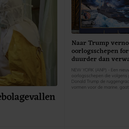
Naar Trump vern
oorlogsschepen for
duurder dan verw
NEW YORK (ANP) - Een nieu
oorlogsschepen die volgens 
Donald Trump de ruggengra
vormen voor de marine, gaat
ebolagevallen
verwachting minstens 50 pr
meer kosten dan eerdere sch
zo staat in een woensdag
gepubliceerd overheidsrappo