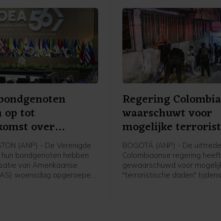
 bondgenoten
Regering Colombi
 op tot
waarschuwt voor
komst over
mogelijke terroris
agua
daden
ON (ANP) - De Verenigde
BOGOTÁ (ANP) - De uittred
n hun bondgenoten hebben
Colombiaanse regering heef
satie van Amerikaanse
gewaarschuwd voor mogelij
OAS) woensdag opgeroepen
"terroristische daden" tijden
 te komen om mogelijke
beëdigingsceremonie van d
len te overwegen tegen
president Abelardo de la Espr
, wiens regering de
plechtigheid staat gepland 
probeert uit te sluiten van
vrijdag in Cali, een stad in he