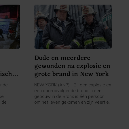
a
Dode en meerdere
gewonden na explosie en
tische
grote brand in New York
ende
NEW YORK (ANP) - Bij een explosie en
t
een daaropvolgende brand in een
ke
gebouw in de Bronx is één persoon
s de
om het leven gekomen en zijn veertien
e nieuwe
anderen gewond geraakt, zo laten
iella. De
functionarissen van de New Yorkse
voor
brandweer (FDNY) aan CBS News
t
weten.