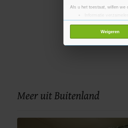
Als u het toestaat, willen we
Informatie verzamelen
Uw apparaat identific
Lees meer over hoe uw perso
Weigeren
toestemming op elk moment wi
Met cookies werkt onze websi
ons cookiebeleid bekijken en 
Meer uit Buitenland