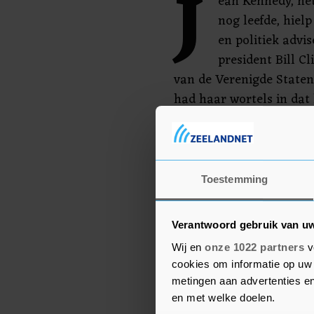
J
ean Kennedy, het
nog leefde, hiel
en politiek advi
president Bill 
van de Verenigde Staten 
had haar wortels in dat 
In haar periode als amb
belangrijke rol in het v
Ierland, waar de kathol
Toestemming
Goedevrijdagakkoord sl
Verantwoord gebruik van u
Wij en
onze 1022 partners
v
cookies om informatie op uw 
metingen aan advertenties en
en met welke doelen.