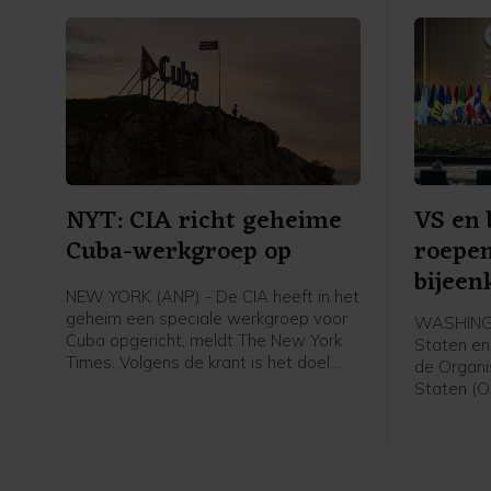
NYT: CIA richt geheime
VS en
Cuba-werkgroep op
roepen
bijeen
NEW YORK (ANP) - De CIA heeft in het
Nicar
geheim een speciale werkgroep voor
WASHINGT
Cuba opgericht, meldt The New York
Staten e
Times. Volgens de krant is het doel
de Organi
van de groep druk uitoefenen op de
Staten (
Cubaanse regering, om zo
om bijeen
economische, politieke en
maatrege
leiderschapswijzigingen af te dwingen
Nicaragua
die door president Donald Trump
oppositie 