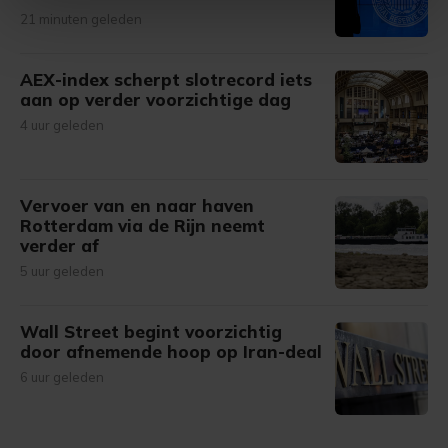
intrekken in de Cookieverklaring.
21 minuten geleden
Met cookies werkt onze website beter en wordt jouw
AEX-index scherpt slotrecord iets
bezoek makkelijker en persoonlijker. Op
aan op verder voorzichtige dag
onze cookiepagina kun je ons cookiebeleid bekijken en je
4 uur geleden
gemaakte keuze altijd wijzigen of intrekken.
Vervoer van en naar haven
Rotterdam via de Rijn neemt
verder af
5 uur geleden
Wall Street begint voorzichtig
door afnemende hoop op Iran-deal
6 uur geleden