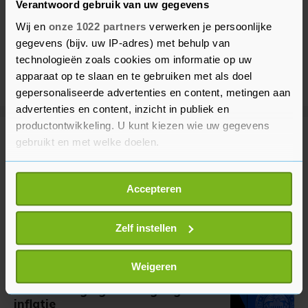
Verantwoord gebruik van uw gegevens
Wij en
onze 1022 partners
verwerken je persoonlijke
gegevens (bijv. uw IP-adres) met behulp van
technologieën zoals cookies om informatie op uw
apparaat op te slaan en te gebruiken met als doel
gepersonaliseerde advertenties en content, metingen aan
advertenties en content, inzicht in publiek en
productontwikkeling. U kunt kiezen wie uw gegevens
Meer uit Financieel
gebruikt en met welke doelen.
Als u het toestaat, willen we ook graag:
Wall Street licht lager door
Accepteren
Informatie verzamelen over uw geografische
stijgende olieprijzen en oorlog
locatie, die tot een paar meter nauwkeurig kan zijn
11 minuten geleden
Uw apparaat identificeren door het actief te
Zelf instellen
scannen op specifieke eigenschappen (fingerprinting)
Lees meer over hoe uw persoonlijke gegevens worden
Weigeren
Fed-bestuurder: meerdere
verwerkt en stel uw voorkeuren in het
detailgedeelte
in.
renteverhogingen nodig tegen
U kunt uw toestemming op elk moment wijzigen of
inflatie