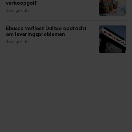
verkoopgolf
3 uur geleden
Ebusco verliest Duitse opdracht
om leveringsproblemen
4 uur geleden