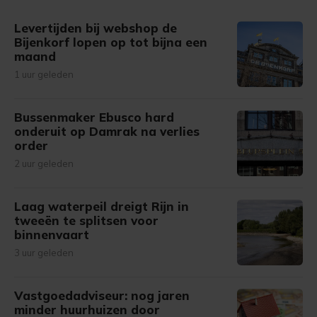
gemaakte keuze altijd wijzigen of intrekken.
Levertijden bij webshop de
Bijenkorf lopen op tot bijna een
maand
1 uur geleden
Bussenmaker Ebusco hard
onderuit op Damrak na verlies
order
2 uur geleden
Laag waterpeil dreigt Rijn in
tweeën te splitsen voor
binnenvaart
3 uur geleden
Vastgoedadviseur: nog jaren
minder huurhuizen door