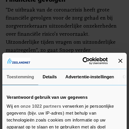
"De uitbraak van de coronacrisis heeft grote
financiële gevolgen voor de zorg gehad en bij
zorgverzekeraars uitzonderlijke onzekerheden
over financiële risico’s veroorzaakt.
Uitzonderlijke tijden vragen om uitzonderlijke
maatregelen", zo gaat Snoep verder.
De zorgverzekeraars garandeerden al in een
vroeg stadium van de coronacrisis financiële
Toestemming
Details
Advertentie-instellingen
Ov
steun aan zorgaanbieders voor het wegvallen
van inkomsten uit reguliere zorg. Ook zijn
afspraken gemaakt over de vergoeding van extra
Verantwoord gebruik van uw gegevens
kosten voor bijvoorbeeld aparte afdelingen voor
Wij en
onze 1022 partners
verwerken je persoonlijke
coronazorg, het opschalen van ic-capaciteit en
gegevens (bijv. uw IP-adres) met behulp van
beschermingsmiddelen.
technologieën zoals cookies om informatie op uw
apparaat op te slaan en te gebruiken met als doel