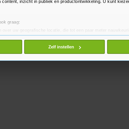
 content, inzicht in publiek en productontwikkeling. U kunt kiez
 ook graag:
 over uw geografische locatie, die tot een paar meter nauwkeuri
eren door het actief te scannen op specifieke eigenschappen (fing
onlijke gegevens worden verwerkt en stel uw voorkeuren in he
Zelf instellen
jzigen of intrekken in de Cookieverklaring.
te beter en wordt jouw bezoek makkelijker en persoonlijker. O
je gemaakte keuze altijd wijzigen of intrekken.