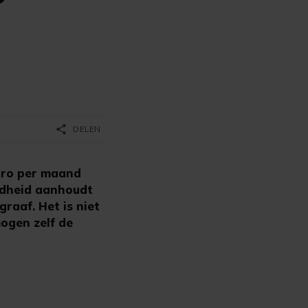
share
DELEN
uro per maand
ondheid aanhoudt
raaf. Het is niet
ogen zelf de