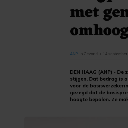
met gem
omhoo
ANP
in Gezond
14 september 
•
DEN HAAG (ANP) - De zo
stijgen. Dat bedrag is 
voor de basisverzekerin
gezegd dat de basispre
hoogte bepalen. Ze ma