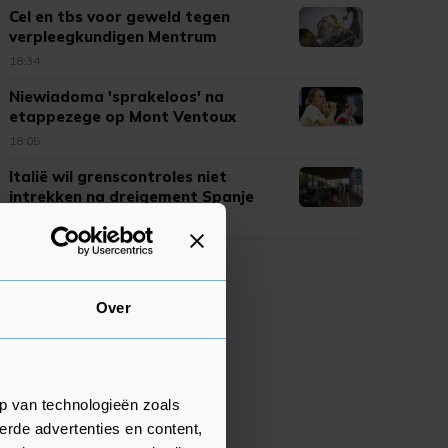
Cel en tbs voor geweld tegen
verpleegkundigen Mentrum
18:34
Niewiadoma 'sprakeloos' na
etappezege op Mont Ventoux
18:05
Italië wil grenscontroles niet
intrekken na dreigement Spanje
17:58
Over
p van technologieën zoals
erde advertenties en content,