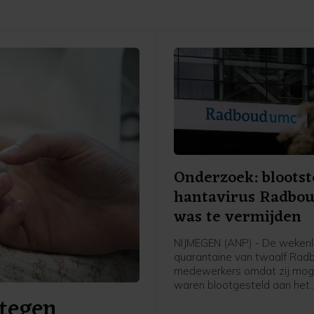
Onderzoek: blootst
hantavirus Radbo
was te vermijden
NIJMEGEN (ANP) - De weken
quarantaine van twaalf Ra
medewerkers omdat zij moge
waren blootgesteld aan het
tegen
hantavirus, was vermijdbaar
concludeert een onderzoeks