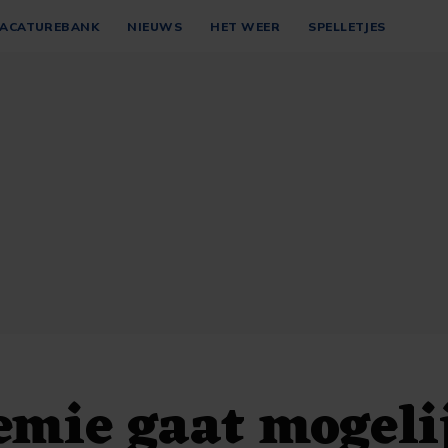
ACATUREBANK
NIEUWS
HET WEER
SPELLETJES
emie gaat mogeli