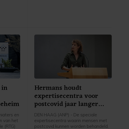
is vrijdag
 in
Hermans houdt
expertisecentra voor
geheim
postcovid jaar langer
open
iaters en
DEN HAAG (ANP) - De speciale
n van het
expertisecentra waarin mensen met
le (RTG)
postcovid kunnen worden behandeld,