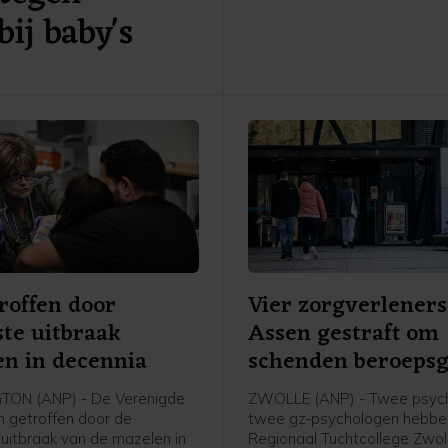
bij baby's
een rapport dat het ziekenhu
publiceerde.
roffen door
Vier zorgverleners
te uitbraak
Assen gestraft om
n in decennia
schenden beroeps
ON (ANP) - De Verenigde
ZWOLLE (ANP) - Twee psych
n getroffen door de
twee gz-psychologen hebbe
uitbraak van de mazelen in
Regionaal Tuchtcollege Zwol