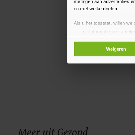
metingen aan advertenties en
en met welke doelen.
Als u het toestaat, willen we
Informatie verzamelen
Uw apparaat identific
Lees meer over hoe uw perso
Weigeren
toestemming op elk moment wi
Met cookies werkt onze websi
ons cookiebeleid bekijken en 
Meer uit Gezond