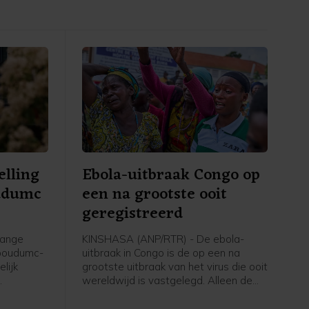
elling
Ebola-uitbraak Congo op
udumc
een na grootste ooit
geregistreerd
lange
KINSHASA (ANP/RTR) - De ebola-
dboudumc-
uitbraak in Congo is de op een na
lijk
grootste uitbraak van het virus die ooit
wereldwijd is vastgelegd. Alleen de
. Dat
epidemie van 2014-2016 in West-
team in
Afrika was omvangrijker.