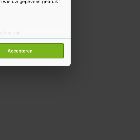
en wie uw gegevens gebruikt
g kan zijn
erprinting)
t
detailgedeelte
in. U kunt uw
Accepteren
p onze cookiepagina kun je