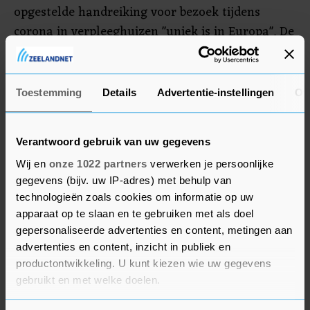
opgestelde handreiking voor bezoek tijdens
corona in verpleeghuizen "uniek is in Europa". De
tijdelijke sluiting van verpleeghuizen voor bezoek
is ervaren als "dieptepunt. De sector zal er alles
aan doen om zulke drastische maatregelen te
Toestemming
Details
Advertentie-instellingen
Ov
voorkomen."
Verantwoord gebruik van uw gegevens
Wij en
onze 1022 partners
verwerken je persoonlijke
gegevens (bijv. uw IP-adres) met behulp van
technologieën zoals cookies om informatie op uw
apparaat op te slaan en te gebruiken met als doel
gepersonaliseerde advertenties en content, metingen aan
advertenties en content, inzicht in publiek en
productontwikkeling. U kunt kiezen wie uw gegevens
gebruikt en met welke doelen.