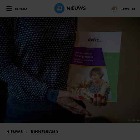
MENU
LOG IN
NIEUWS
/
BINNENLAND