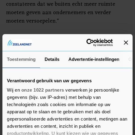
constateren dat we buiten echt meer ruimte
moeten geven aan ondernemers en verder
moeten versoepelen."
Draagvlak
Het draagvlak voor de restricties neemt bij zowel
ondernemers als gasten in rap tempo af,
Toestemming
Details
Advertentie-instellingen
Ov
constateert KHN. "Het is niet meer uit leggen dat
de horeca nog steeds te maken heeft met deze
Verantwoord gebruik van uw gegevens
verregaande restricties en het
Wij en
onze 1022 partners
verwerken je persoonlijke
ondernemersvertrouwen is in een week tijd dan
gegevens (bijv. uw IP-adres) met behulp van
ook sterk gedaald. Horecaondernemers hebben er
technologieën zoals cookies om informatie op uw
problemen mee dat er met twee maten wordt
apparaat op te slaan en te gebruiken met als doel
gemeten; de horeca is de enige branche die
gepersonaliseerde advertenties en content, metingen aan
advertenties en content, inzicht in publiek en
verantwoordelijk wordt gehouden voor de
productontwikkeling. U kunt kiezen wie uw gegevens