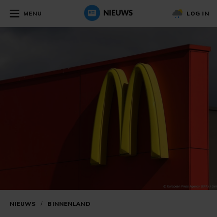
MENU
LOG IN
NIEUWS
/
BINNENLAND