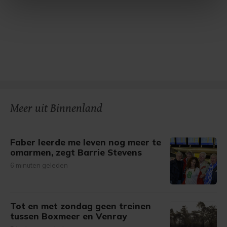
intrekken in de Cookieverklaring.
Met cookies werkt onze website beter en wordt jouw
bezoek makkelijker en persoonlijker. Op
onze cookiepagina kun je ons cookiebeleid bekijken en je
gemaakte keuze altijd wijzigen of intrekken.
Meer uit Binnenland
Faber leerde me leven nog meer te
omarmen, zegt Barrie Stevens
6 minuten geleden
Tot en met zondag geen treinen
tussen Boxmeer en Venray