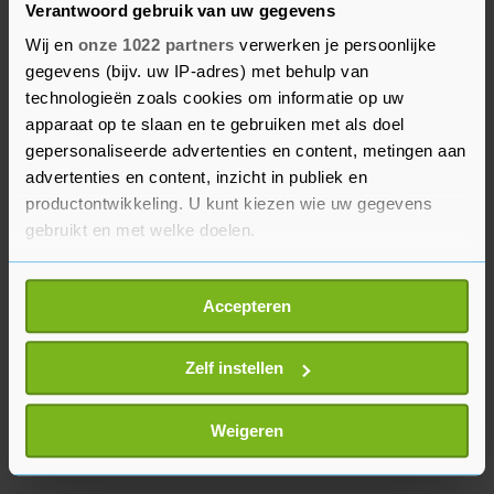
Verantwoord gebruik van uw gegevens
medewerkers, crew en gasten, zegt de
Wij en
onze 1022 partners
verwerken je persoonlijke
woordvoerster. Ook is er nog geen schade gemeld
gegevens (bijv. uw IP-adres) met behulp van
aan McDonald's-restaurants door de rellen.
technologieën zoals cookies om informatie op uw
apparaat op te slaan en te gebruiken met als doel
McDonald's heeft 254 restaurants in Nederland,
gepersonaliseerde advertenties en content, metingen aan
waarvan 180 met een McDrive. De restaurants
advertenties en content, inzicht in publiek en
met een McDrive zitten niet in binnensteden,
productontwikkeling. U kunt kiezen wie uw gegevens
aldus de woordvoerster.
gebruikt en met welke doelen.
Als u het toestaat, willen we ook graag:
Accepteren
Informatie verzamelen over uw geografische
locatie, die tot een paar meter nauwkeurig kan zijn
Uw apparaat identificeren door het actief te
Zelf instellen
scannen op specifieke eigenschappen (fingerprinting)
Lees meer over hoe uw persoonlijke gegevens worden
Weigeren
verwerkt en stel uw voorkeuren in het
detailgedeelte
in.
U kunt uw toestemming op elk moment wijzigen of