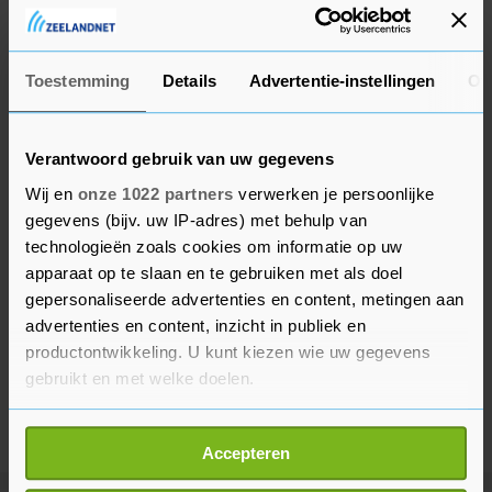
De zaak wordt behandeld door de rechtbank in
Den Bosch.
Toestemming
Details
Advertentie-instellingen
Ov
Verantwoord gebruik van uw gegevens
Wij en
onze 1022 partners
verwerken je persoonlijke
gegevens (bijv. uw IP-adres) met behulp van
technologieën zoals cookies om informatie op uw
apparaat op te slaan en te gebruiken met als doel
gepersonaliseerde advertenties en content, metingen aan
advertenties en content, inzicht in publiek en
productontwikkeling. U kunt kiezen wie uw gegevens
gebruikt en met welke doelen.
Als u het toestaat, willen we ook graag:
Accepteren
Informatie verzamelen over uw geografische
locatie, die tot een paar meter nauwkeurig kan zijn