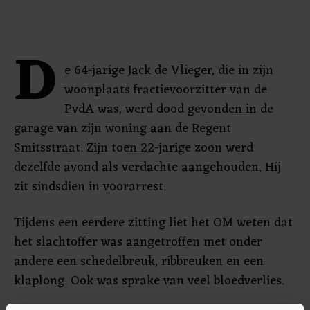
D
e 64-jarige Jack de Vlieger, die in zijn
woonplaats fractievoorzitter van de
PvdA was, werd dood gevonden in de
garage van zijn woning aan de Regent
Smitsstraat. Zijn toen 22-jarige zoon werd
dezelfde avond als verdachte aangehouden. Hij
zit sindsdien in voorarrest.
Tijdens een eerdere zitting liet het OM weten dat
het slachtoffer was aangetroffen met onder
andere een schedelbreuk, ribbreuken en een
klaplong. Ook was sprake van veel bloedverlies.