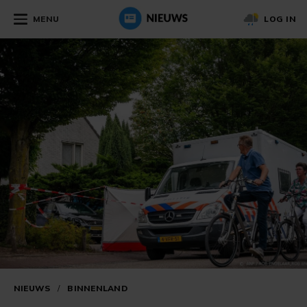
MENU
LOG IN
NIEUWS
/
BINNENLAND