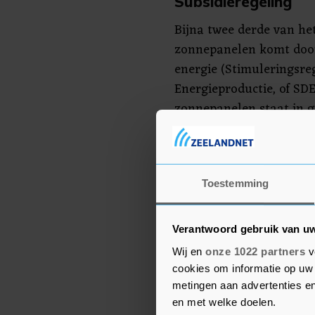
Subsidieregeling
Bijna twee derde van he
zonnepanelen komt door
energie (Stimuleringsr
Energieproductie, of SD
zonnepanelen staat in g
als deze subsidie over e
mag worden aangevraagd
zonnepanelen, zal de 'z
verwacht de Rijksdienst.
Toestemming
Wel ziet RVO sinds 2019
Verantwoord gebruik van u
SDE is aangevraagd niet
Wij en
onze 1022 partners
v
gerealiseerd. Dit komt d
cookies om informatie op uw 
dakconstructie waarop 
metingen aan advertenties en
zouden worden, bij nader
en met welke doelen.