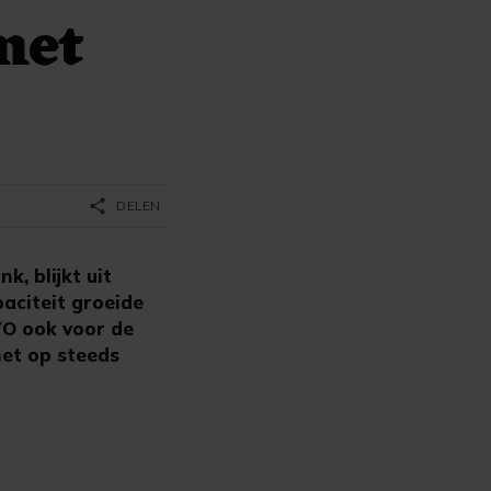
met
share
DELEN
, blijkt uit
aciteit groeide
VO ook voor de
net op steeds