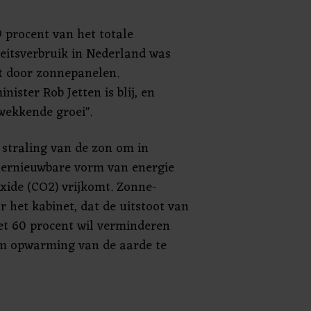
9 procent van het totale
teitsverbruik in Nederland was
 door zonnepanelen.
nister Rob Jetten is blij, en
wekkende groei".
straling van de zon om in
n hernieuwbare vorm van energie
xide (CO2) vrijkomt. Zonne-
r het kabinet, dat de uitstoot van
met 60 procent wil verminderen
om opwarming van de aarde te