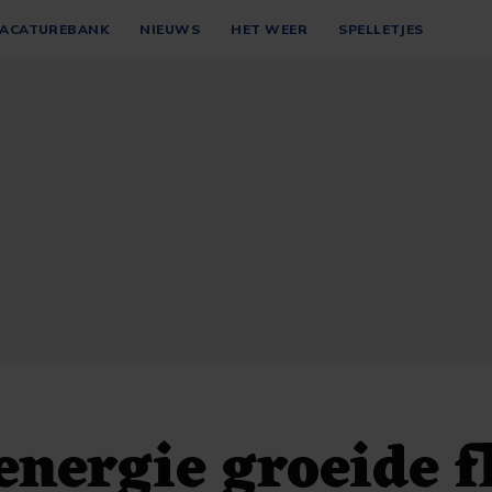
ACATUREBANK
NIEUWS
HET WEER
SPELLETJES
nergie groeide f