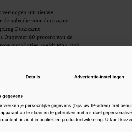
t vermogen uit nieuwe
 de subsidie voor duurzame
egeling Duurzame
E). Ongeveer 60 procent van de
rote installaties, meldt RVO. Ook
nkele jaren mogelijk niet meer
 voor de installatie van
onmarkt' alsnog doorgroeien,
Details
Advertentie-instellingen
 dat meer projecten waarvoor
w gegevens
 of niet volledig worden
erwerken je persoonlijke gegevens (bijv. uw IP-adres) met behul
eels doordat bijvoorbeeld een
apparaat op te slaan en te gebruiken met als doel gepersonalise
zonnepanelen geïnstalleerd
 content, inzicht in publiek en productontwikkeling. U kunt kiez
 inzien niet geschikt is. Maar