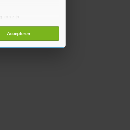
g kan zijn
erprinting)
t
detailgedeelte
in. U kunt uw
Accepteren
p onze cookiepagina kun je