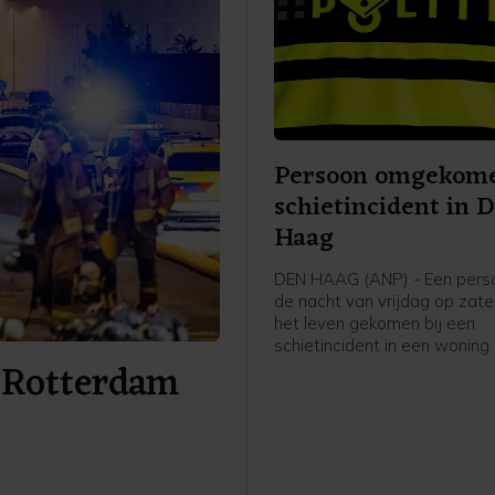
Persoon omgekome
schietincident in 
Haag
DEN HAAG (ANP) - Een perso
de nacht van vrijdag op zat
het leven gekomen bij een
schietincident in een woning
f Rotterdam
New Yorksingel in Den Haag.
meldt de politie op X.