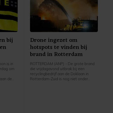
n bij
Drone ingezet om
Den
hotspots te vinden bij
brand in Rotterdam
on is in
ROTTERDAM (ANP) - De grote brand
erdag om
die vrijdagavond uitbrak bij een
recyclingbedrijf aan de Doklaan in
 aan de
Rotterdam-Zuid is nog niet onder
 Dat
controle, aldus de veiligheidsregio. De
brandweer zet een drone in om onder
andere hotspots van de brand op te
sporen. De vele eenheden van de
brandweer die blussen worden
bijgestaan door een blusboot van het