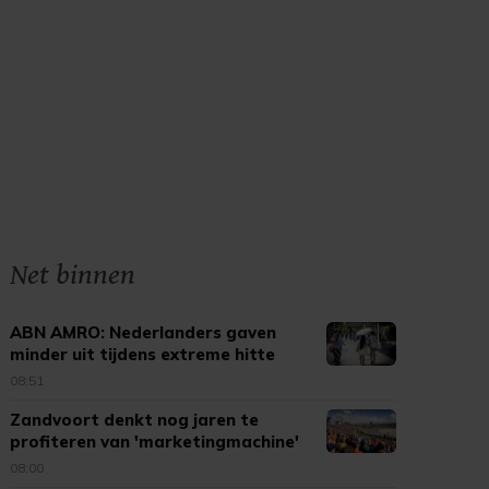
Net binnen
ABN AMRO: Nederlanders gaven
minder uit tijdens extreme hitte
08:51
Zandvoort denkt nog jaren te
profiteren van 'marketingmachine'
F1
08:00