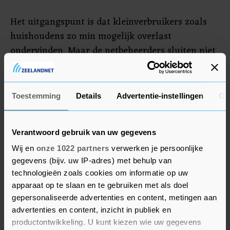
Het uitgangspunt is dat kleinverbruikers zoals
huishoudens zo min mogelijk overlast
ondervinden. Maar de netbeheerders sluiten niet
uit dat ook nieuwbouwwoningen in bepaalde
delen van de provincie straks moeten wachten op
aansluiting op het stroomnet. Daarnaast wijst
Toestemming
Details
Advertentie-instellingen
Ov
Kuik erop dat huishoudens kunnen helpen om de
problemen te verminderen door zo veel mogelijk
Verantwoord gebruik van uw gegevens
elektriciteit buiten de spitsmomenten te
gebruiken. Mensen kunnen hun wasmachine
Wij en
onze 1022 partners
verwerken je persoonlijke
gegevens (bijv. uw IP-adres) met behulp van
bijvoorbeeld beter overdag laten draaien en niet
technologieën zoals cookies om informatie op uw
in de vroege ochtend of rond het avondeten.
apparaat op te slaan en te gebruiken met als doel
gepersonaliseerde advertenties en content, metingen aan
De netbeheerders investeren komende jaren
advertenties en content, inzicht in publiek en
tevens miljarden in uitbreiding van het Noord-
productontwikkeling. U kunt kiezen wie uw gegevens