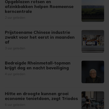
Opgeblazen rotsen en
afzinkbakken helpen Roemeense
kerncentrale
2 uur geleden
Prijstoename Chinese industrie
zwakt voor het eerst in maanden
af
3 uur geleden
Bedreigde Rheinmetall-topman
krijgt dag en nacht beveiliging
4 uur geleden
Hitte en droogte kunnen groei
economie tenietdoen, zegt Triodos
6 uur geleden