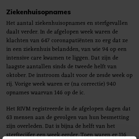
Ziekenhuisopnames
Het aantal ziekenhuisopnames en sterfgevallen
daalt verder. In de afgelopen week waren de
klachten van 647 coronapatiënten zo erg dat ze
in een ziekenhuis belandden, van wie 94 op een
intensive care kwamen te liggen. Dat zijn de
laagste aantallen sinds de tweede helft van
oktober. De instroom daalt voor de zesde week op
rij. Vorige week waren er (na correctie) 940
opnames waarvan 146 op de ic.
Het RIVM registreerde in de afgelopen dagen dat
63 mensen aan de gevolgen van hun besmetting
zijn overleden. Dat is bijna de helft van het
sterftecijfer een week eerder. Toen waren er 116