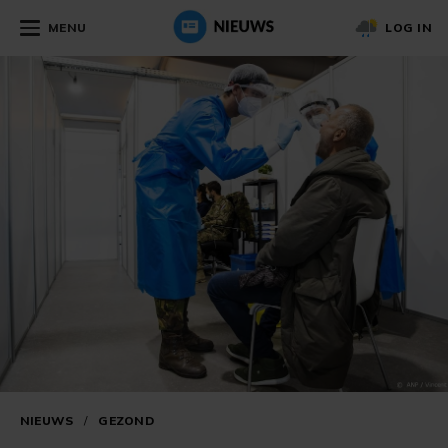
MENU
LOG IN
NIEUWS
/
GEZOND