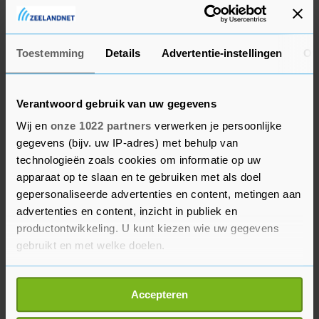
geregistreerde coronadoden. Dat cijfer daalt voor
de vijfde week op rij.
Toestemming
Details
Advertentie-instellingen
Ov
Het reproductiegetal daalt. Dat cijfer staat nu op
1,16, terwijl het precies een week geleden 1,26
was. Dit getal is het gemiddelde over alle
Verantwoord gebruik van uw gegevens
varianten bij elkaar. Het reproductiegetal voor de
Wij en
onze 1022 partners
verwerken je persoonlijke
omikronvariant is ook gedaald, van 1,63 naar
gegevens (bijv. uw IP-adres) met behulp van
technologieën zoals cookies om informatie op uw
1,25. Het cijfer laat zien hoe snel het virus zich
apparaat op te slaan en te gebruiken met als doel
verspreidt, maar wordt pas 14 dagen later
gepersonaliseerde advertenties en content, metingen aan
vastgesteld. Het dinsdag berekende getal gaat
advertenties en content, inzicht in publiek en
over de situatie op 3 januari. "Veel mensen
productontwikkeling. U kunt kiezen wie uw gegevens
hebben zich laten testen rond de kerstdagen en
gebruikt en met welke doelen.
oud en nieuw. Begin januari zagen we een daling
Als u het toestaat, willen we ook graag:
van het aantal testen. Wij denken dat de daling
Accepteren
Informatie verzamelen over uw geografische
van het reproductiegetal daar mee te maken
locatie, die tot een paar meter nauwkeurig kan zijn