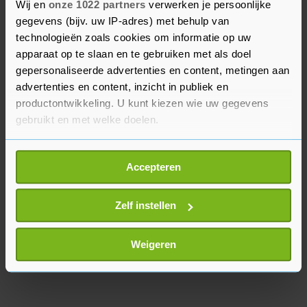
Wij en
onze 1022 partners
verwerken je persoonlijke
Juul Franssen, als tweede gerangschikt in de
gegevens (bijv. uw IP-adres) met behulp van
technologieën zoals cookies om informatie op uw
klasse tot 63 kilogram, was na een bye in de
apparaat op te slaan en te gebruiken met als doel
eerste ronde ook al na één optreden klaar. De
gepersonaliseerde advertenties en content, metingen aan
Limburgse verloor van de Japanse Nana Kota op
advertenties en content, inzicht in publiek en
ippon.
productontwikkeling. U kunt kiezen wie uw gegevens
gebruikt en met welke doelen.
Als u het toestaat, willen we ook graag:
Accepteren
Informatie verzamelen over uw geografische
locatie, die tot een paar meter nauwkeurig kan zijn
Uw apparaat identificeren door het actief te
Zelf instellen
scannen op specifieke eigenschappen (fingerprinting)
Lees meer over hoe uw persoonlijke gegevens worden
Weigeren
verwerkt en stel uw voorkeuren in het
detailgedeelte
in.
U kunt uw toestemming op elk moment wijzigen of
intrekken in de Cookieverklaring.