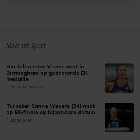
Met cookies werkt onze website beter en wordt jouw
bezoek makkelijker en persoonlijker. Op
onze cookiepagina kun je ons cookiebeleid bekijken en je
gemaakte keuze altijd wijzigen of intrekken.
Meer uit Sport
Hordeloopster Visser aast in
Birmingham op gedroomde EK-
medaille
50 minuten geleden
Turnster Sanne Wevers (34) mikt
op EK-finale op bijzondere datum
3 uur geleden