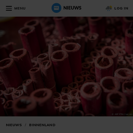
MENU
LOG IN
NIEUWS
/
BINNENLAND