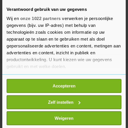
Verantwoord gebruik van uw gegevens
Wij en
onze 1022 partners
verwerken je persoonlijke
gegevens (bijv. uw IP-adres) met behulp van
technologieën zoals cookies om informatie op uw
apparaat op te slaan en te gebruiken met als doel
gepersonaliseerde advertenties en content, metingen aan
advertenties en content, inzicht in publiek en
productontwikkeling. U kunt kiezen wie uw gegevens
gebruikt en met welke doelen.
Meer uit Binnenland
Als u het toestaat, willen we ook graag:
Accepteren
Informatie verzamelen over uw geografische
Opnieuw natuurbrand in Wijchen
locatie, die tot een paar meter nauwkeurig kan zijn
31 minuten geleden
Uw apparaat identificeren door het actief te
Zelf instellen
scannen op specifieke eigenschappen (fingerprinting)
Lees meer over hoe uw persoonlijke gegevens worden
Weigeren
verwerkt en stel uw voorkeuren in het
detailgedeelte
in.