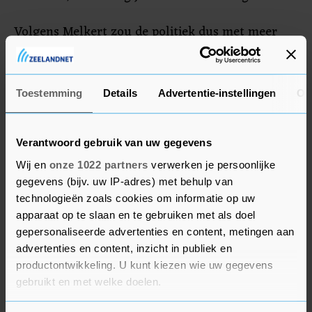
Volgens Melkert zou de politiek dus met meer
geld over de brug moeten komen. "Uiteindelijk
zijn de acties van vandaag gericht aan de hele
samenleving. Wat willen we samen opbrengen
Toestemming
Details
Advertentie-instellingen
Ov
voor goede zorg?"
Verantwoord gebruik van uw gegevens
Wij en
onze 1022 partners
verwerken je persoonlijke
gegevens (bijv. uw IP-adres) met behulp van
technologieën zoals cookies om informatie op uw
apparaat op te slaan en te gebruiken met als doel
gepersonaliseerde advertenties en content, metingen aan
advertenties en content, inzicht in publiek en
productontwikkeling. U kunt kiezen wie uw gegevens
gebruikt en met welke doelen.