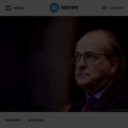
MENU
LOG IN
NIEUWS
/
GEZOND