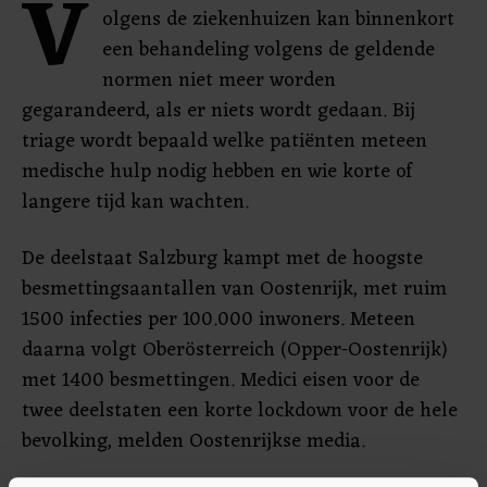
V
olgens de ziekenhuizen kan binnenkort
een behandeling volgens de geldende
normen niet meer worden
gegarandeerd, als er niets wordt gedaan. Bij
triage wordt bepaald welke patiënten meteen
medische hulp nodig hebben en wie korte of
langere tijd kan wachten.
De deelstaat Salzburg kampt met de hoogste
besmettingsaantallen van Oostenrijk, met ruim
1500 infecties per 100.000 inwoners. Meteen
daarna volgt Oberösterreich (Opper-Oostenrijk)
met 1400 besmettingen. Medici eisen voor de
twee deelstaten een korte lockdown voor de hele
bevolking, melden Oostenrijkse media.