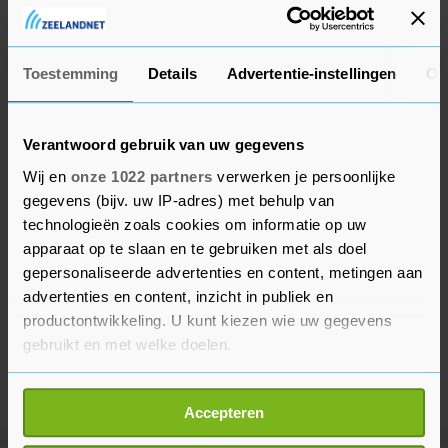
In heel Oostenrijk geldt al een lockdown voor
ongevaccineerden.
Toestemming
Details
Advertentie-instellingen
Ov
Verantwoord gebruik van uw gegevens
Wij en
onze 1022 partners
verwerken je persoonlijke
gegevens (bijv. uw IP-adres) met behulp van
technologieën zoals cookies om informatie op uw
apparaat op te slaan en te gebruiken met als doel
gepersonaliseerde advertenties en content, metingen aan
advertenties en content, inzicht in publiek en
productontwikkeling. U kunt kiezen wie uw gegevens
gebruikt en met welke doelen.
Als u het toestaat, willen we ook graag:
Accepteren
Informatie verzamelen over uw geografische
locatie, die tot een paar meter nauwkeurig kan zijn