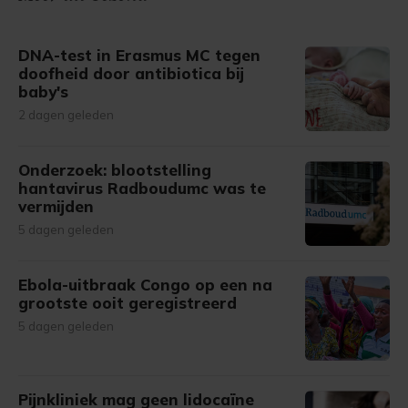
DNA-test in Erasmus MC tegen
doofheid door antibiotica bij
baby's
2 dagen geleden
Onderzoek: blootstelling
hantavirus Radboudumc was te
vermijden
5 dagen geleden
Ebola-uitbraak Congo op een na
grootste ooit geregistreerd
5 dagen geleden
Pijnkliniek mag geen lidocaïne