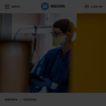
MENU
LOG IN
NIEUWS
/
GEZOND