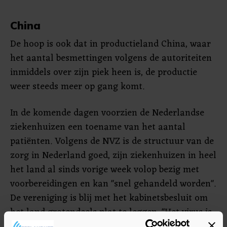
China
De hoop is ook dat in productieland China, waar
het aantal besmettingen volgens de autoriteiten
inmiddels over zijn piek heen is, de productie
weer steeds meer op gang komt.
In de komende dagen voorzien de Nederlandse
ziekenhuizen een toename van het aantal
patiënten. Volgens de NVZ is de structuur van de
zorg in Nederland goed, zijn ziekenhuizen in heel
het land al sinds vorige week volop bezig met
voorbereidingen en kan "snel gehandeld worden".
De vereniging is blij met het kabinetsbesluit om
het land grotendeels plat te leggen. "Het virus is
een onzichtbare vijand. Als het lukt om het