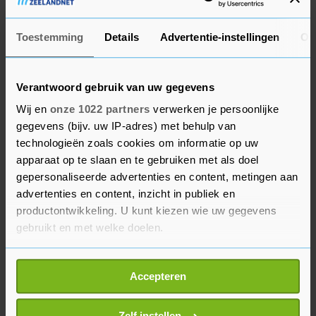
aantal besmettingen te doseren, voorkomen we
dat de piek boven de zorgcapaciteit uitkomt.
Toestemming
Details
Advertentie-instellingen
Ov
Anders krijg je een Italiaans scenario."
Verantwoord gebruik van uw gegevens
De NVZ merkt verder dat veel onzinberichten
Wij en
onze 1022 partners
verwerken je persoonlijke
opduiken over de situatie in ziekenhuizen. Zo
gegevens (bijv. uw IP-adres) met behulp van
ging afgelopen weekend op sociale media een
technologieën zoals cookies om informatie op uw
bericht rond over het Amphia Ziekenhuis in
apparaat op te slaan en te gebruiken met als doel
Breda dat in een hel zou zijn veranderd. "Daar
gepersonaliseerde advertenties en content, metingen aan
klopt helemaal niks van", zegt de NVZ-zegsman.
advertenties en content, inzicht in publiek en
Amphia liet zelf ook weten dat het bericht "nep is
productontwikkeling. U kunt kiezen wie uw gegevens
gebruikt en met welke doelen.
en niet strookt met de werkelijkheid in het
ziekenhuis". De situatie is voor nu onder
Als u het toestaat, willen we ook graag:
controle. "Het zijn en blijven natuurlijk enorm
Accepteren
Informatie verzamelen over uw geografische
intense tijden voor getroffen patiënten en hun
locatie, die tot een paar meter nauwkeurig kan zijn
naasten."
Uw apparaat identificeren door het actief te
Zelf instellen