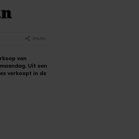
an
share
DELEN
erkoop van
 maandag. Uit een
es verkoopt in de