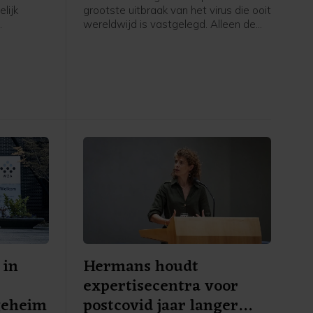
lijk
grootste uitbraak van het virus die ooit
wereldwijd is vastgelegd. Alleen de
. Dat
epidemie van 2014-2016 in West-
team in
Afrika was omvangrijker.
is vrijdag
 in
Hermans houdt
expertisecentra voor
geheim
postcovid jaar langer