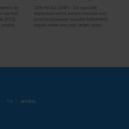
open
iaters en
DEN HAAG (ANP) - De speciale
n van het
expertisecentra waarin mensen met
le (RTG)
postcovid kunnen worden behandeld,
n omdat
blijven zeker een jaar langer open.
en
Zorgminister Sophie Hermans (VVD)
meldt in een Kamerbrief dat geld dat
erdacht
hiervoor is vrijgemaakt nog niet op is,
er twintig
waardoor de centra in 2027 open
na
kunnen blijven.
acht
TV
MOBIEL