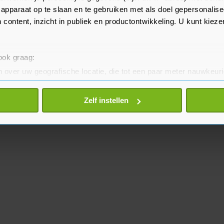
op aan jongeren onder de 18 jaar.
apparaat op te slaan en te gebruiken met als doel gepersonalise
 content, inzicht in publiek en productontwikkeling. U kunt kiez
 ook graag:
 over uw geografische locatie, die tot een paar meter nauwkeuri
eren door het actief te scannen op specifieke eigenschappen (fing
onlijke gegevens worden verwerkt en stel uw voorkeuren in he
Zelf instellen
jzigen of intrekken in de Cookieverklaring.
te beter en wordt jouw bezoek makkelijker en persoonlijker. O
je gemaakte keuze altijd wijzigen of intrekken.