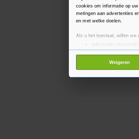
verbod voor op de verko
cookies om informatie op uw 
metingen aan advertenties en
en met welke doelen.
Als u het toestaat, willen we
Informatie verzamelen
Uw apparaat identific
Lees meer over hoe uw perso
Weigeren
toestemming op elk moment wi
Met cookies werkt onze websi
ons cookiebeleid bekijken en 