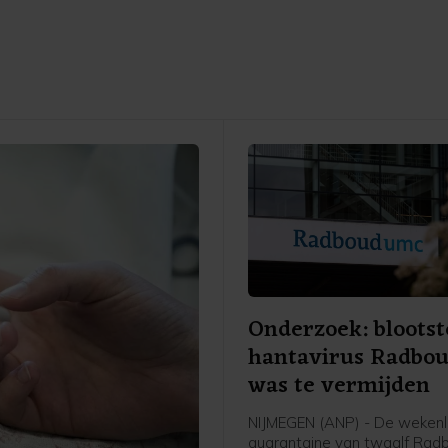
Onderzoek: blootst
hantavirus Radbo
was te vermijden
NIJMEGEN (ANP) - De weken
quarantaine van twaalf Ra