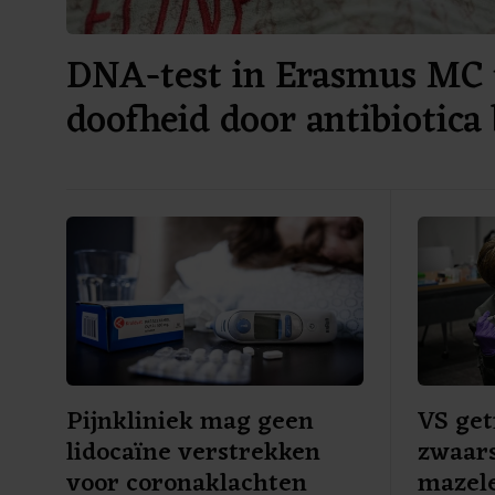
DNA-test in Erasmus MC 
doofheid door antibiotica 
Pijnkliniek mag geen
VS get
lidocaïne verstrekken
zwaars
voor coronaklachten
mazele