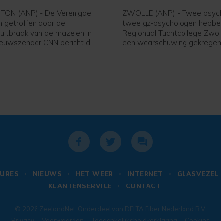
ON (ANP) - De Verenigde
ZWOLLE (ANP) - Twee psych
n getroffen door de
twee gz-psychologen hebbe
uitbraak van de mazelen in
Regionaal Tuchtcollege Zwol
Nieuwszender CNN bericht dat
een waarschuwing gekrege
tste achttien maanden meer
ze hun beroepsgeheim hebb
gen zijn gemeld dan in de
geschonden. Een voormalig
e 25 jaar samen.
verpleegkundige die werd v
van betrokkenheid bij ongeve
sterfgevallen in het Wilhelmi
Ziekenhuis Assen, had een kl
tegen ze ingediend.
URES
NIEUWS
HET WEER
INTERNET
GLASVEZEL
KLANTENSERVICE
CONTACT
© 2026
ZeelandNet
. Onderdeel van
DELTA Fiber Nederland B.V.
Privacy
Voorwaarden
Toegankelijksheidverklaring
Cookies