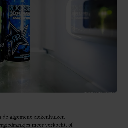
n de algemene ziekenhuizen
rgiedrankjes meer verkocht, of