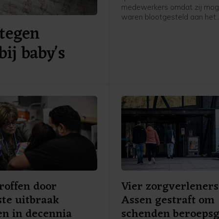
medewerkers omdat zij moge
waren blootgesteld aan het
tegen
hantavirus, was vermijdbaar
concludeert een onderzoeks
bij baby's
een rapport dat het ziekenhu
publiceerde.
roffen door
Vier zorgverleners
te uitbraak
Assen gestraft om
n in decennia
schenden beroeps