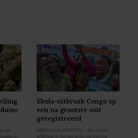
elling
Ebola-uitbraak Congo op
udumc
een na grootste ooit
geregistreerd
lange
KINSHASA (ANP/RTR) - De ebola-
dboudumc-
uitbraak in Congo is de op een na