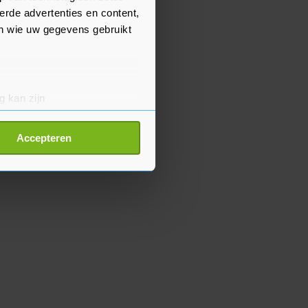
erde advertenties en content,
en wie uw gegevens gebruikt
g kan zijn
erprinting)
t
detailgedeelte
in. U kunt uw
Accepteren
p onze cookiepagina kun je