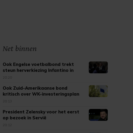
Net binnen
Ook Engelse voetbalbond trekt
steun herverkiezing Infantino in
20:20
Ook Zuid-Amerikaanse bond
kritisch over WK-investeringsplan
FIFA
20:13
President Zelensky voor het eerst
op bezoek in Servië
20:12