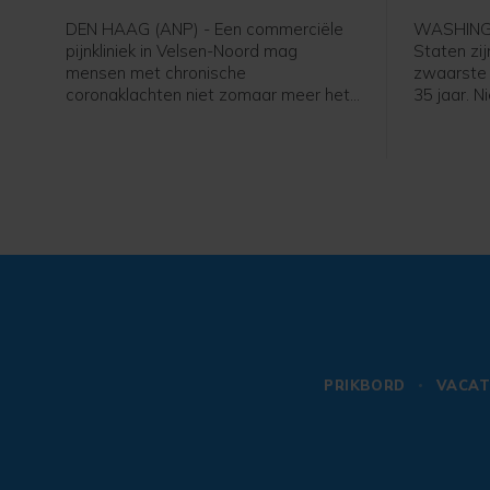
DEN HAAG (ANP) - Een commerciële
WASHINGT
pijnkliniek in Velsen-Noord mag
Staten zij
mensen met chronische
zwaarste 
coronaklachten niet zomaar meer het
35 jaar. 
middel lidocaïne geven. De stof is daar
in de laa
namelijk niet voor goedgekeurd. De
besmettin
Inspectie Gezondheidszorg en Jeugd
voorgaand
(IGJ) zegt dat er "een risico voor de
patiëntveiligheid" bestaat en wil dat
Excellent Care Clinics daarom stopt
met de behandeling.
PRIKBORD
VACAT