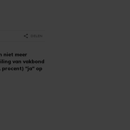
share
DELEN
h niet meer
eiling van vakbond
 procent) "ja" op