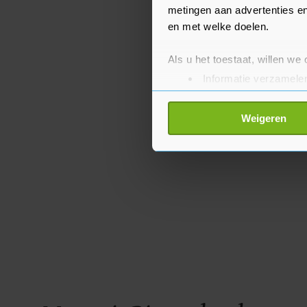
metingen aan advertenties en
en met welke doelen.
Als u het toestaat, willen we
Informatie verzamelen
Uw apparaat identific
Lees meer over hoe uw perso
Weigeren
toestemming op elk moment wi
Met cookies werkt onze websi
ons cookiebeleid bekijken en 