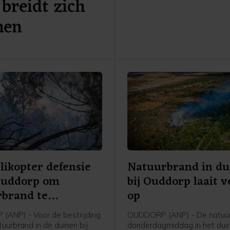
breidt zich
Zuidas in Amsterdam. De ex
nen
was in de nacht van 15 op 1
likopter defensie
Natuurbrand in du
Ouddorp om
bij Ouddorp laait 
rbrand te
op
jden
ANP) - Voor de bestrijding
OUDDORP (ANP) - De natuur
uurbrand in de duinen bij
donderdagmiddag in het dui