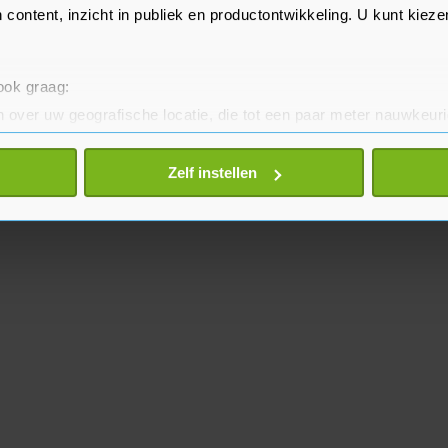
 content, inzicht in publiek en productontwikkeling. U kunt kiez
 ook graag:
 over uw geografische locatie, die tot een paar meter nauwkeuri
eren door het actief te scannen op specifieke eigenschappen (fing
onlijke gegevens worden verwerkt en stel uw voorkeuren in he
Zelf instellen
jzigen of intrekken in de Cookieverklaring.
te beter en wordt jouw bezoek makkelijker en persoonlijker. O
je gemaakte keuze altijd wijzigen of intrekken.