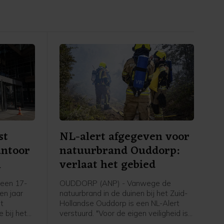
st
NL-alert afgegeven voor
antoor
natuurbrand Ouddorp:
m
verlaat het gebied
een 17-
OUDDORP (ANP) - Vanwege de
een jaar
natuurbrand in de duinen bij het Zuid-
et
Hollandse Ouddorp is een NL-Alert
 bij het
verstuurd. "Voor de eigen veiligheid is
aan de
het belangrijk om het gebied te