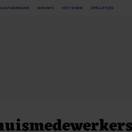
ACATUREBANK
NIEUWS
HET WEER
SPELLETJES
huismedewerkers