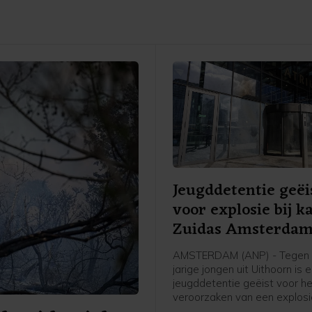
Jeugddetentie geëi
voor explosie bij k
Zuidas Amsterda
AMSTERDAM (ANP) - Tegen 
jarige jongen uit Uithoorn is 
jeugddetentie geëist voor h
veroorzaken van een explosie
Atrium, een kantoorgebouw 