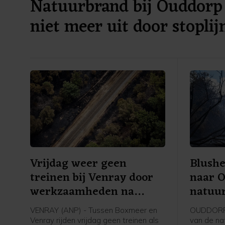
Natuurbrand bij Ouddorp 
niet meer uit door stoplij
Vrijdag weer geen
Blushe
treinen bij Venray door
naar 
werkzaamheden na
natuu
brand
bestri
VENRAY (ANP) - Tussen Boxmeer en
OUDDORP (
Venray rijden vrijdag geen treinen als
van de nat