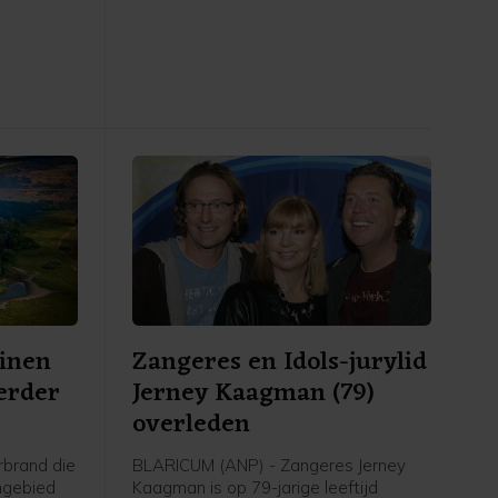
plosie
verlaten en uit de rook te blijven",
6 maart.
meldt de veiligheidsregio.
inen
Zangeres en Idols-jurylid
verder
Jerney Kaagman (79)
overleden
brand die
BLARICUM (ANP) - Zangeres Jerney
ngebied
Kaagman is op 79-jarige leeftijd