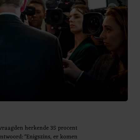
vraagden herkende 35 procent
antwoord: "Enigszins, er komen