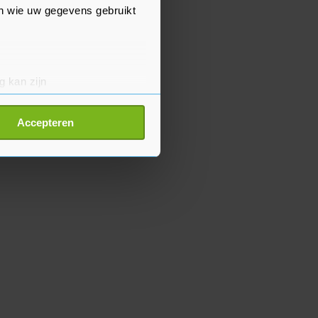
en wie uw gegevens gebruikt
g kan zijn
erprinting)
t
detailgedeelte
in. U kunt uw
Accepteren
p onze cookiepagina kun je