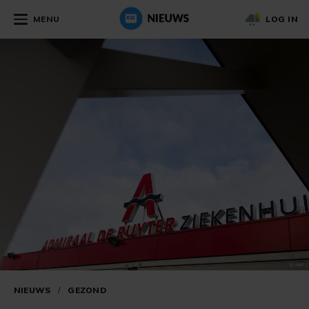
MENU
LOG IN
NIEUWS
/
GEZOND