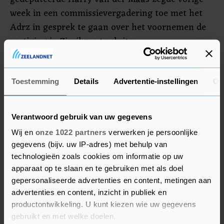
week in een commissievergadering toe met het
Adrz in gesprek te gaan over het voornemen de
vestiging in Zierikzee te sluiten.
Ook in andere delen van het land worden
ziekenhuizen mogelijk gesloten. Zo gaat het
Toestemming
Details
Advertentie-instellingen
Ov
aantal ziekenhuizen in Friesland na 2030
mogelijk terug van vier (Leeuwarden,
Verantwoord gebruik van uw gegevens
Heerenveen, Sneek en Drachten) naar drie
Wij en
onze 1022 partners
verwerken je persoonlijke
(Leeuwarden, Drachten en Joure).
gegevens (bijv. uw IP-adres) met behulp van
technologieën zoals cookies om informatie op uw
Op andere plekken wordt de zorg
apparaat op te slaan en te gebruiken met als doel
teruggeschroefd. Zo overweegt het Zuyderland
gepersonaliseerde advertenties en content, metingen aan
Ziekenhuis in Limburg om de spoedeisende zorg
advertenties en content, inzicht in publiek en
te concentreren op de vestiging in Sittard-Geleen.
productontwikkeling. U kunt kiezen wie uw gegevens
Op de locatie in Heerlen kunnen patiënten dan
gebruikt en met welke doelen.