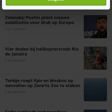
verwerkt en stel uw voorkeuren in het
detailgedeelte
in.
U kunt uw toestemming op elk moment wijzigen of
intrekken in de Cookieverklaring.
Zelensky: Poetin plant nieuwe
mobilisatie voor druk op Europa
Met cookies werkt onze website beter en wordt jouw
3 uur geleden
bezoek makkelijker en persoonlijker. Op
onze cookiepagina kun je ons cookiebeleid bekijken en je
gemaakte keuze altijd wijzigen of intrekken.
Vier doden bij helikoptercrash Rio
de Janeiro
4 uur geleden
Turkije roept Kyiv en Moskou op
aanvallen op Zwarte Zee te staken
5 uur geleden
Sofia ontbiedt ambassadeur