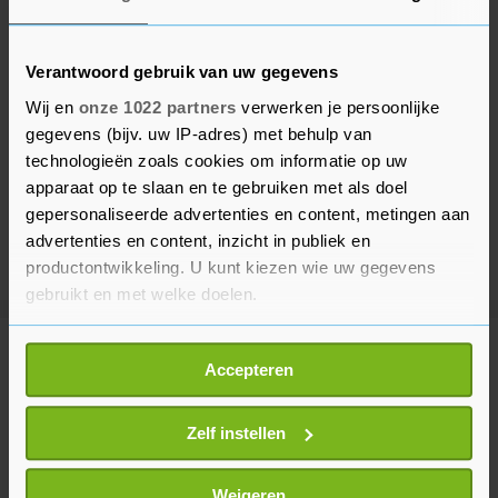
Verantwoord gebruik van uw gegevens
Wij en
onze 1022 partners
verwerken je persoonlijke
gegevens (bijv. uw IP-adres) met behulp van
technologieën zoals cookies om informatie op uw
apparaat op te slaan en te gebruiken met als doel
gepersonaliseerde advertenties en content, metingen aan
advertenties en content, inzicht in publiek en
productontwikkeling. U kunt kiezen wie uw gegevens
gebruikt en met welke doelen.
Als u het toestaat, willen we ook graag:
Meer uit Buitenland
Accepteren
Informatie verzamelen over uw geografische
locatie, die tot een paar meter nauwkeurig kan zijn
Uw apparaat identificeren door het actief te
Zelf instellen
Noodtoestand in West-Canadese
provincie om natuurbranden
scannen op specifieke eigenschappen (fingerprinting)
3 uur geleden
Lees meer over hoe uw persoonlijke gegevens worden
Weigeren