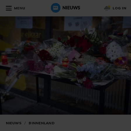
MENU
LOG IN
NIEUWS
/
BINNENLAND