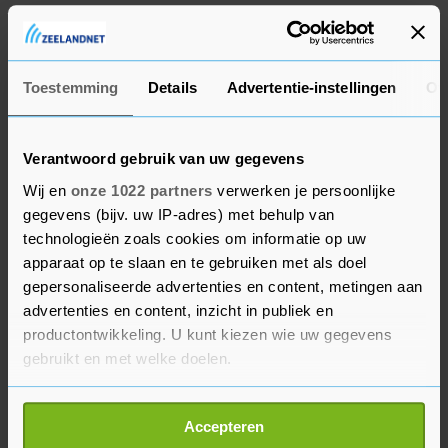
Het is niet duidelijk of er nog mensen onder het
puin liggen.
Toestemming
Details
Advertentie-instellingen
Ov
Verantwoord gebruik van uw gegevens
Wij en
onze 1022 partners
verwerken je persoonlijke
gegevens (bijv. uw IP-adres) met behulp van
technologieën zoals cookies om informatie op uw
apparaat op te slaan en te gebruiken met als doel
gepersonaliseerde advertenties en content, metingen aan
advertenties en content, inzicht in publiek en
productontwikkeling. U kunt kiezen wie uw gegevens
gebruikt en met welke doelen.
Als u het toestaat, willen we ook graag:
Accepteren
Informatie verzamelen over uw geografische