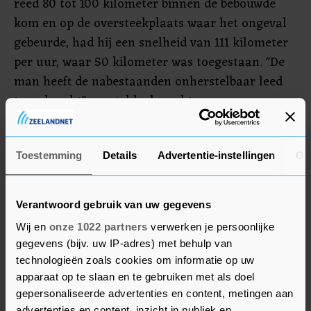
reed 80 tot 100 kilometer binnen de bebouwde
kom en op de oversteekplaats waar het ongeval
gebeurde, had hij een snelheid van 111 kilometer
per uur, waar 50 kilometer was toegestaan. "De
man heeft de nabestaanden onherstelbaar leed
toegebracht", zo stelde de rechter.
Het Openbaar Ministerie eiste twee weken
geleden een celstraf van acht jaar en tbs met
Toestemming
Details
Advertentie-instellingen
Ov
dwangverpleging, maar de straf is "iets lager
uitgevallen" omdat de rechtbank verwacht dat de
Verantwoord gebruik van uw gegevens
man "nog langdurig in de tbs-kliniek zal moeten
Wij en
onze 1022 partners
verwerken je persoonlijke
verblijven".
gegevens (bijv. uw IP-adres) met behulp van
technologieën zoals cookies om informatie op uw
apparaat op te slaan en te gebruiken met als doel
gepersonaliseerde advertenties en content, metingen aan
advertenties en content, inzicht in publiek en