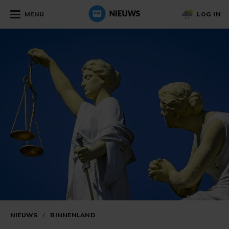
MENU
LOG IN
NIEUWS
/
BINNENLAND