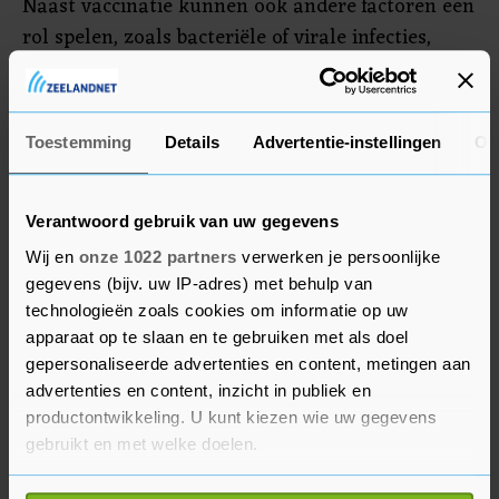
Naast vaccinatie kunnen ook andere factoren een
rol spelen, zoals bacteriële of virale infecties,
reumatische aandoeningen, stressvolle
inspanning, trauma, zwangerschap,
bestralingstherapie of genetische gevoeligheid",
Toestemming
Details
Advertentie-instellingen
Ov
zegt het bijwerkingencentrum.
Verantwoord gebruik van uw gegevens
Wij en
onze 1022 partners
verwerken je persoonlijke
gegevens (bijv. uw IP-adres) met behulp van
technologieën zoals cookies om informatie op uw
apparaat op te slaan en te gebruiken met als doel
gepersonaliseerde advertenties en content, metingen aan
advertenties en content, inzicht in publiek en
productontwikkeling. U kunt kiezen wie uw gegevens
gebruikt en met welke doelen.
Als u het toestaat, willen we ook graag: