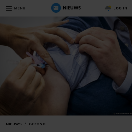
MENU
LOG IN
NIEUWS
/
GEZOND