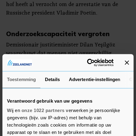
hof heeft al verzocht om de arrestatie van de
Russische president Vladimir Poetin.
Onderzoekscapaciteit vergroten
Demissionair justitieminister Dilan Yeşilgöz
waarschuwt dat mensen niet onverschillig
moeten worden over de oorlog in Oekraïne, nu ze
twee jaar na de inval door Rusland zijn bekomen
van de schok. "Maar voor de Oekraïners gaan de
Toestemming
Details
Advertentie-instellingen
Ov
verschrikkingen door."
Verantwoord gebruik van uw gegevens
Tijdens de conferentie zal onder meer worden
besproken hoe de onderzoekscapaciteit van
Wij en
onze 1022 partners
verwerken je persoonlijke
gegevens (bijv. uw IP-adres) met behulp van
Oekraïne kan worden vergroot. Daarnaast is een
technologieën zoals cookies om informatie op uw
register opengesteld waarin Oekraïners door de
apparaat op te slaan en te gebruiken met als doel