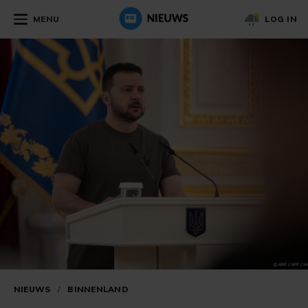
MENU
LOG IN
NIEUWS
/
BINNENLAND