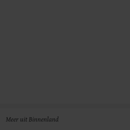
gemaakte keuze altijd wijzigen of intrekken.
Meer uit Binnenland