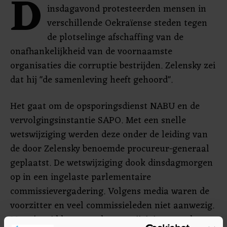
D
insdagavond protesteerden mensen in
verschillende Oekraïense steden tegen
de plotselinge afschaffing van de
onafhankelijkheid van de voornaamste
organisaties die corruptie bestrijden. Zelensky zei
dat hij "de samenleving heeft gehoord".
Het gaat om de opsporingsdienst NABU en de
vervolgingsinstantie SAPO. Met een snelle
wetswijziging werden deze onder de leiding van
de door Zelensky benoemde procureur-generaal
geplaatst. De wetswijziging dook dinsdagmorgen
op in een ingelaste parlementaire
commissievergadering. Volgens media waren de
voorzitter en veel commissieleden niet aanwezig.
Maar 's middags was de wetswijziging met de