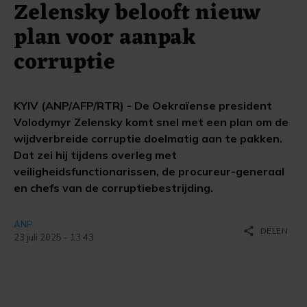
Zelensky belooft nieuw
plan voor aanpak
corruptie
KYIV (ANP/AFP/RTR) - De Oekraïense president
Volodymyr Zelensky komt snel met een plan om de
wijdverbreide corruptie doelmatig aan te pakken.
Dat zei hij tijdens overleg met
veiligheidsfunctionarissen, de procureur-generaal
en chefs van de corruptiebestrijding.
ANP
share
DELEN
23 juli 2025 - 13:43