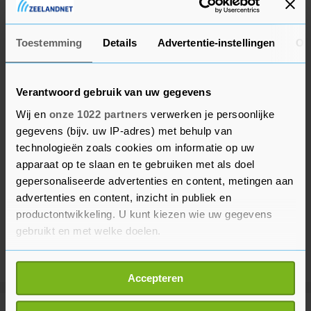
handtekening van de president doorgevoerd.
Toestemming
Details
Advertentie-instellingen
Ov
Verantwoord gebruik van uw gegevens
Wij en
onze 1022 partners
verwerken je persoonlijke
gegevens (bijv. uw IP-adres) met behulp van
technologieën zoals cookies om informatie op uw
apparaat op te slaan en te gebruiken met als doel
gepersonaliseerde advertenties en content, metingen aan
advertenties en content, inzicht in publiek en
productontwikkeling. U kunt kiezen wie uw gegevens
gebruikt en met welke doelen.
Als u het toestaat, willen we ook graag:
Accepteren
Informatie verzamelen over uw geografische
locatie, die tot een paar meter nauwkeurig kan zijn