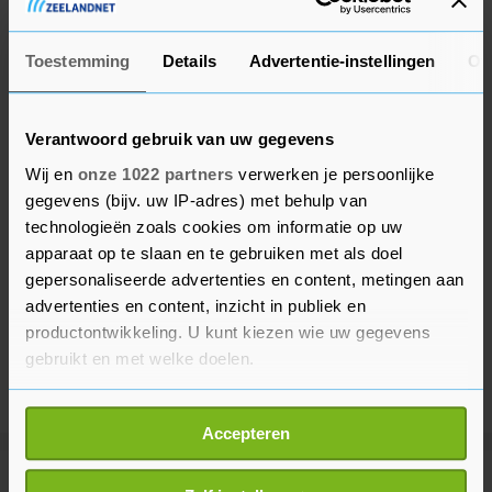
brengen.
Toestemming
Details
Advertentie-instellingen
Ov
Verantwoord gebruik van uw gegevens
Wij en
onze 1022 partners
verwerken je persoonlijke
gegevens (bijv. uw IP-adres) met behulp van
technologieën zoals cookies om informatie op uw
apparaat op te slaan en te gebruiken met als doel
gepersonaliseerde advertenties en content, metingen aan
advertenties en content, inzicht in publiek en
productontwikkeling. U kunt kiezen wie uw gegevens
gebruikt en met welke doelen.
Als u het toestaat, willen we ook graag:
Accepteren
Informatie verzamelen over uw geografische
locatie, die tot een paar meter nauwkeurig kan zijn