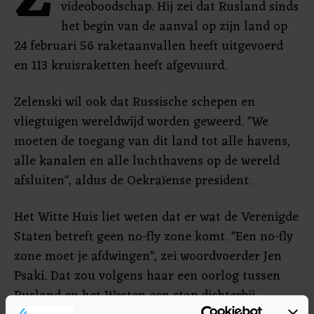
Z
videoboodschap. Hij zei dat Rusland sinds
het begin van de aanval op zijn land op
24 februari 56 raketaanvallen heeft uitgevoerd
en 113 kruisraketten heeft afgevuurd.
Zelenski wil ook dat Russische schepen en
vliegtuigen wereldwijd worden geweerd. "We
moeten de toegang van dit land tot alle havens,
alle kanalen en alle luchthavens op de wereld
afsluiten", aldus de Oekraïense president.
Het Witte Huis liet weten dat er wat de Verenigde
Staten betreft geen no-fly zone komt. "Een no-fly
zone moet je afdwingen", zei woordvoerder Jen
Psaki. Dat zou volgens haar een oorlog tussen
Rusland en het Westen een stap dichterbij