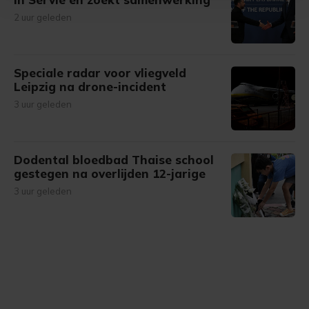
Met cookies werkt onze website beter en wordt jouw
2 uur geleden
bezoek makkelijker en persoonlijker. Op
onze cookiepagina kun je ons cookiebeleid bekijken en je
gemaakte keuze altijd wijzigen of intrekken.
Speciale radar voor vliegveld
Leipzig na drone-incident
3 uur geleden
Dodental bloedbad Thaise school
gestegen na overlijden 12-jarige
3 uur geleden