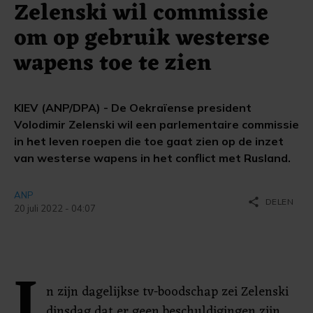
Zelenski wil commissie
om op gebruik westerse
wapens toe te zien
KIEV (ANP/DPA) - De Oekraïense president
Volodimir Zelenski wil een parlementaire commissie
in het leven roepen die toe gaat zien op de inzet
van westerse wapens in het conflict met Rusland.
ANP
share
DELEN
20 juli 2022 - 04:07
I
n zijn dagelijkse tv-boodschap zei Zelenski
dinsdag dat er geen beschuldigingen zijn