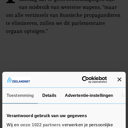
van misbruik van westerse wapens, "maar
om alle verzinsels van Russische propagandisten
te elimineren, zullen we dit parlementaire
orgaan optuigen."
Toestemming
Details
Advertentie-instellingen
Ov
Verantwoord gebruik van uw gegevens
Wij en
onze 1022 partners
verwerken je persoonlijke