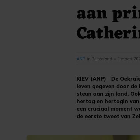
aan pri
Catheri
ANP
in Buitenland
1 maart 20
•
KIEV (ANP) - De Oekraï
leven gegeven door de 
steun aan zijn land. Oo
hertog en hertogin van
een cruciaal moment wa
de eerste tweet van Zel