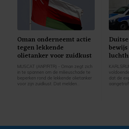
Oman onderneemt actie
Duitse
tegen lekkende
bewijs
olietanker voor zuidkust
lucht
aansl
MUSCAT (ANP/RTR) - Oman zegt zich
KARLSRUH
in te spannen om de milieuschade te
voldoende
beperken rond de lekkende olietanker
dat de ex
voor zijn zuidkust. Dat melden
aangetrof
staatsmedia op gezag van het
Leipzig e
ministerie van Transport.
zegt de Du
het onder
overneem