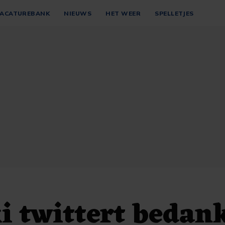
ACATUREBANK
NIEUWS
HET WEER
SPELLETJES
i twittert bedan