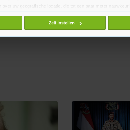
 over uw geografische locatie, die tot een paar meter nauwkeuri
eren door het actief te scannen op specifieke eigenschappen (fing
onlijke gegevens worden verwerkt en stel uw voorkeuren in he
Zelf instellen
jzigen of intrekken in de Cookieverklaring.
te beter en wordt jouw bezoek makkelijker en persoonlijker. O
je gemaakte keuze altijd wijzigen of intrekken.