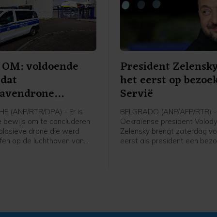
 OM: voldoende
President Zelensk
 dat
het eerst op bezoek
havendrone
Servië
agpoging was
E (ANP/RTR/DPA) - Er is
BELGRADO (ANP/AFP/RTR) -
 bewijs om te concluderen
Oekraïense president Volod
plosieve drone die werd
Zelensky brengt zaterdag vo
fen op de luchthaven van
eerst als president een bez
en aanslagpoging was. Dat
Servië. Hij ontmoet daar zijn
itse federaal aanklager, die
ambtgenoot Aleksandar Vuči
zoek naar het voorval
t.