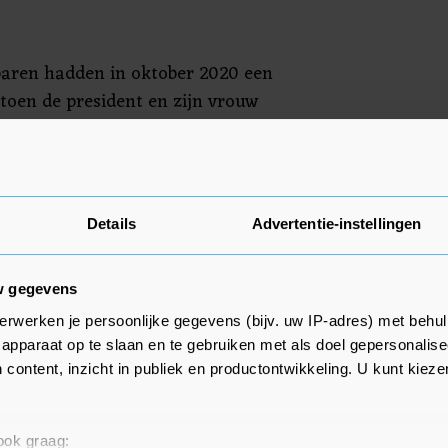
paren hadden in oktober 2020 een
toen de president en zijn vrouw
igd Koninkrijk waren. Het Britse
n paar dagen geleden hun steun
ski en het Oekraïense volk en
oekomst.
Details
Advertentie-instellingen
w gegevens
erwerken je persoonlijke gegevens (bijv. uw IP-adres) met behul
apparaat op te slaan en te gebruiken met als doel gepersonalise
 content, inzicht in publiek en productontwikkeling. U kunt kiez
 ook graag: