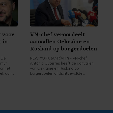
y voor
VN-chef veroordeelt
 in
aanvallen Oekraïne en
Rusland op burgerdoelen
 De
NEW YORK (ANP/AFP) - VN-chef
ymyr
António Guterres heeft de aanvallen
or het
van Oekraïne en Rusland op
oek aan
burgerdoelen of dichtbevolkte
 Servische
gebieden fel veroordeeld. Hij roept de
ć.
strijdende partijen op hiermee te
stoppen.