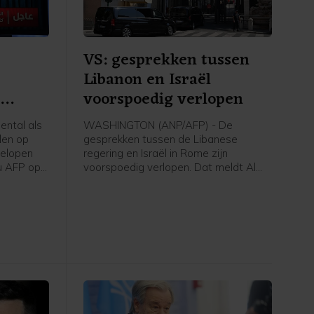
VS: gesprekken tussen
Libanon en Israël
n
voorspoedig verlopen
ntal als
WASHINGTON (ANP/AFP) - De
len op
gesprekken tussen de Libanese
gelopen
regering en Israël in Rome zijn
u AFP op
voorspoedig verlopen. Dat meldt Al
 Eerder op
Jazeera op gezag van een
tal doden
woordvoerder van het Amerikaanse
ministerie van Buitenlandse Zaken. De
VS treden in de onderhandelingen op
als bemiddelaar.