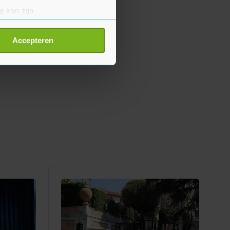
g kan zijn
erprinting)
t
detailgedeelte
in. U kunt uw
Accepteren
p onze cookiepagina kun je