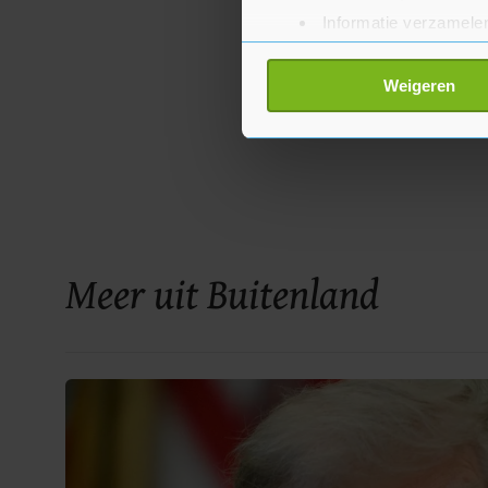
Informatie verzamelen
Uw apparaat identific
Lees meer over hoe uw perso
Weigeren
toestemming op elk moment wi
Met cookies werkt onze websi
ons cookiebeleid bekijken en 
Meer uit Buitenland