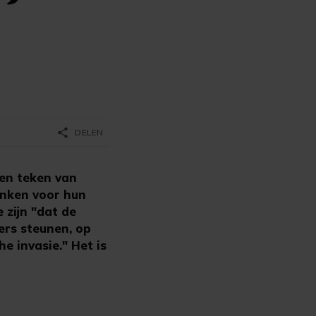
share
DELEN
een teken van
anken voor hun
 zijn "dat de
ers steunen, op
 invasie." Het is