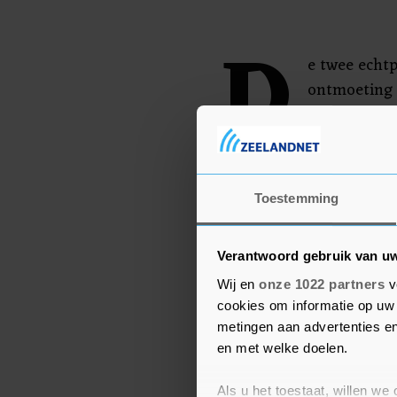
D
e twee echt
ontmoeting 
in het Veren
paar had ee
uitgesproken voor Zelen
hun "strijd" voor hun t
Toestemming
Verantwoord gebruik van u
Wij en
onze 1022 partners
v
cookies om informatie op uw 
metingen aan advertenties en
en met welke doelen.
Als u het toestaat, willen we