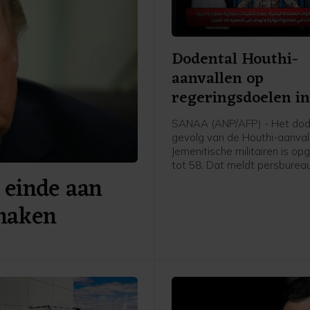
Dodental Houthi-
aanvallen op
regeringsdoelen i
Jemen opgelopen
SANAA (ANP/AFP) - Het dode
gevolg van de Houthi-aanval
Jemenitische militairen is op
tot 58. Dat meldt persburea
 einde aan
basis van een militaire bron.
de dag werd nog een dertig
 maken
gemeld.