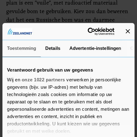
plan is een "vuile", met radioactief materiaal
gevulde bom te gebruiken. Kiev zou dan beweren
dat het een Russische bom was en daarmee
Moskou willen beschuldigen van
oorlogsmisdaden. Oekraïne spreekt dat met klem
tegen en vreest juist dat de Russen een dergelijke
Toestemming
Details
Advertentie-instellingen
Ov
bom willen inzetten als voorwendsel voor
verdere escalatie.
Verantwoord gebruik van uw gegevens
Wij en
onze 1022 partners
verwerken je persoonlijke
gegevens (bijv. uw IP-adres) met behulp van
technologieën zoals cookies om informatie op uw
apparaat op te slaan en te gebruiken met als doel
gepersonaliseerde advertenties en content, metingen aan
advertenties en content, inzicht in publiek en
productontwikkeling. U kunt kiezen wie uw gegevens
gebruikt en met welke doelen.