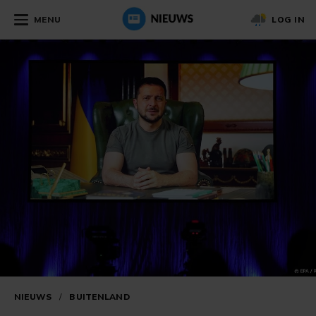
MENU
LOG IN
NIEUWS
/
BUITENLAND