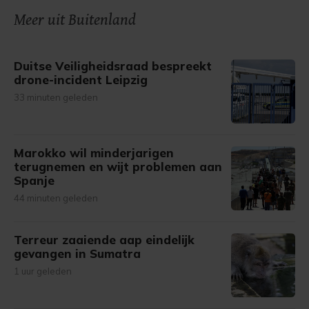
onze cookiepagina kun je ons cookiebeleid bekijken en je
Meer uit Buitenland
gemaakte keuze altijd wijzigen of intrekken.
Duitse Veiligheidsraad bespreekt
drone-incident Leipzig
33 minuten geleden
Marokko wil minderjarigen
terugnemen en wijt problemen aan
Spanje
44 minuten geleden
Terreur zaaiende aap eindelijk
gevangen in Sumatra
1 uur geleden