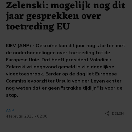
Zelenski: mogelijk nog dit
jaar gesprekken over
toetreding EU
KIEV (ANP) - Oekraïne kan dit jaar nog starten met
de onderhandelingen over toetreding tot de
Europese Unie. Dat heeft president Volodimir
Zelenski vrijdagavond gemeld in zijn dagelijkse
videotoespraak. Eerder op de dag liet Europese
Commissievoorzitter Ursula von der Leyen echter
nog weten dat er geen "strakke tijdlijn" is voor de
stap.
ANP
share
DELEN
4 februari 2023 - 02:00