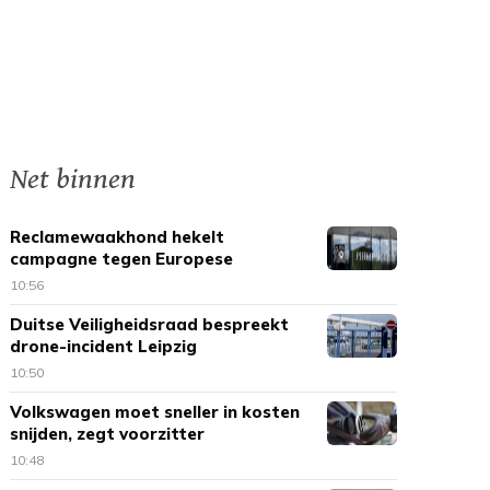
Net binnen
Reclamewaakhond hekelt
campagne tegen Europese
tabaksregels
10:56
Duitse Veiligheidsraad bespreekt
drone-incident Leipzig
10:50
Volkswagen moet sneller in kosten
snijden, zegt voorzitter
10:48