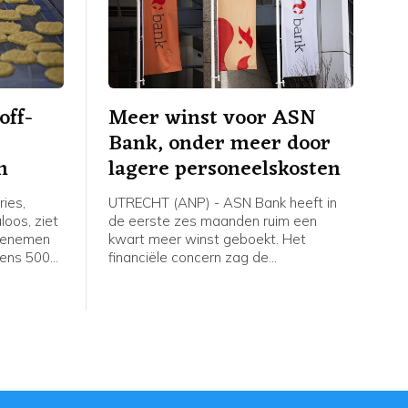
off-
Meer winst voor ASN
Bank, onder meer door
n
lagere personeelskosten
ies,
UTRECHT (ANP) - ASN Bank heeft in
loos, ziet
de eerste zes maanden ruim een
toenemen
kwart meer winst geboekt. Het
tens 500
financiële concern zag de
. De
personeelskosten dalen door een
f van
grote reorganisatie waarbij vele
het
honderden banen verdwijnen. Verder
e door een
werden de resultaten positief
off-
beïnvloed door incidentele posten.
K en nākd.