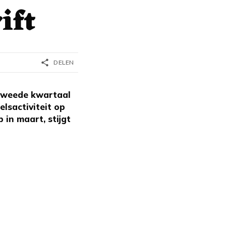
ift
share
DELEN
tweede kwartaal
lsactiviteit op
 in maart, stijgt