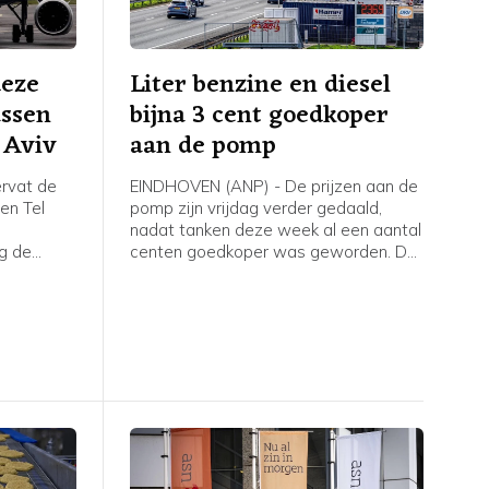
deze
Liter benzine en diesel
ussen
bijna 3 cent goedkoper
 Aviv
aan de pomp
rvat de
EINDHOVEN (ANP) - De prijzen aan de
en Tel
pomp zijn vrijdag verder gedaald,
nadat tanken deze week al een aantal
g de
centen goedkoper was geworden. De
 op de
olieprijzen gingen deze week omlaag
in afwachting van een mogelijke
heropening van de Straat van Hormuz,
al liepen de prijzen donderdag en
vrijdag weer op na nieuwe aanvallen in
de zeestraat.