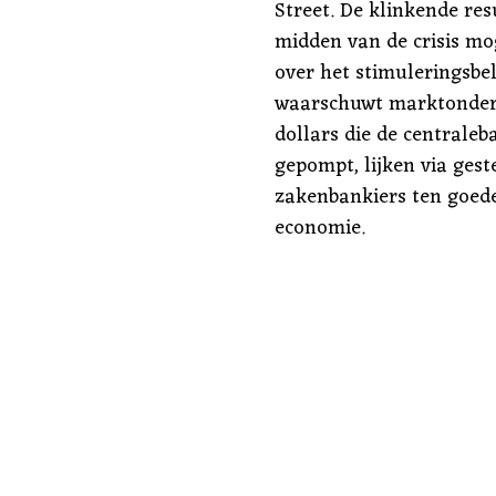
Street. De klinkende re
midden van de crisis mog
over het stimuleringsbel
waarschuwt marktonderz
dollars die de centrale
gepompt, lijken via ges
zakenbankiers ten goede
economie.