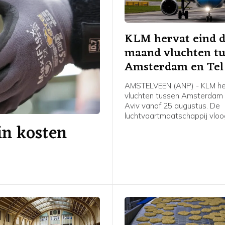
KLM hervat eind 
maand vluchten t
Amsterdam en Tel
AMSTELVEEN (ANP) - KLM he
vluchten tussen Amsterdam 
Aviv vanaf 25 augustus. De
luchtvaartmaatschappij vloo
in kosten
afgelopen zes maanden niet
Israëlische stad.