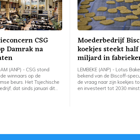
sieconcern CSG
Moederbedrijf Bisc
 op Damrak na
koekjes steekt half
aten
miljard in fabrieke
M (ANP) - CSG stond
LEMBEKE (ANP) - Lotus Baker
j de winnaars op de
bekend van de Biscoff-specu
se beurs. Het Tsjechische
de vraag naar zijn koekjes 
drijf, dat sinds januari dit
en investeert tot 2030 mins
notering heeft op het Damrak,
miljoen euro in drie fabrieken
de eerste jaarhelft flink meer
omzet van het moederbedrij
winst. CSG maakt onder
onder meer Snelle Jelle nam 
servoertuigen en munitie,
afgelopen halfjaar toe, med
landen zoals Nederland
gestegen vraag naar de Bisc
bij het bedrijf en doneren
koekjes en de repen van TRE
ïne voor de strijd tegen
Het aandeel werd bijna 6