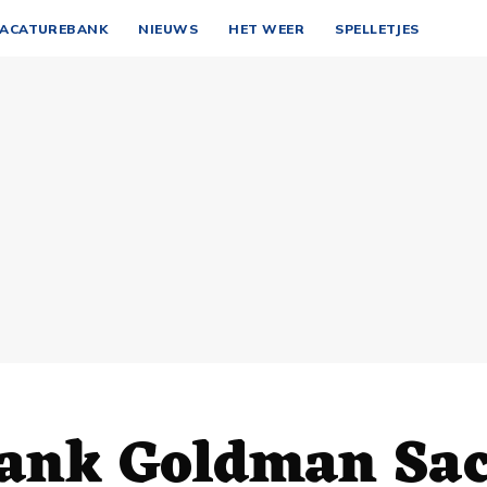
ACATUREBANK
NIEUWS
HET WEER
SPELLETJES
ank Goldman Sa