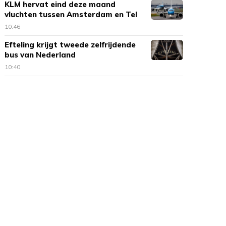
KLM hervat eind deze maand
vluchten tussen Amsterdam en Tel
Aviv
10:46
Efteling krijgt tweede zelfrijdende
bus van Nederland
10:40