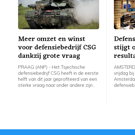
Meer omzet en winst
Defen
voor defensiebedrijf CSG
stijgt
dankzij grote vraag
result
PRAAG (ANP) - Het Tsjechische
AMSTERDA
defensiebedrijf CSG heeft in de eerste
vrijdag bi
helft van dit jaar geprofiteerd van een
Amsterdam
sterke vraag naar onder andere zijn
defensiebe
defensiesystemen en stijgende
jaar een 
NAVO-budgetten. Het bedrijf, dat een
boekte in 
beursnotering in Amsterdam heeft,
omzet en 
boekte dankzij de aanhoudende vraag
meer pant
meer omzet en een flink hogere
die NAVO-
nettowinst.
bestellen 
aan Oekra
Rusland. 