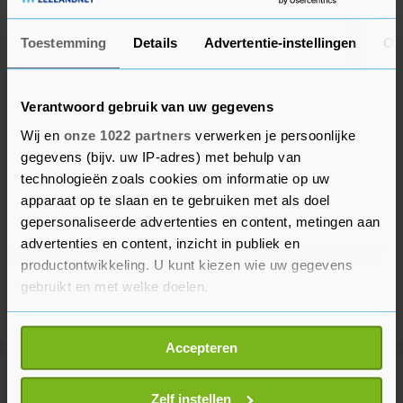
Toestemming
Details
Advertentie-instellingen
Ov
Verantwoord gebruik van uw gegevens
Wij en
onze 1022 partners
verwerken je persoonlijke
gegevens (bijv. uw IP-adres) met behulp van
technologieën zoals cookies om informatie op uw
apparaat op te slaan en te gebruiken met als doel
gepersonaliseerde advertenties en content, metingen aan
advertenties en content, inzicht in publiek en
productontwikkeling. U kunt kiezen wie uw gegevens
gebruikt en met welke doelen.
Als u het toestaat, willen we ook graag:
Accepteren
Informatie verzamelen over uw geografische
locatie, die tot een paar meter nauwkeurig kan zijn
Meer uit Buitenland
Uw apparaat identificeren door het actief te
Zelf instellen