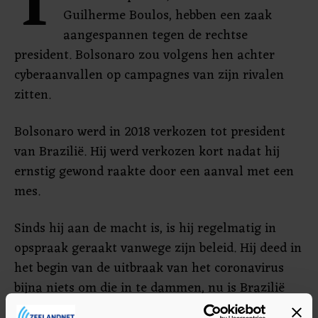
T
Guilherme Boulos, hebben een zaak
aangespannen tegen de rechtse
president. Bolsonaro zou volgens hen achter
cyberaanvallen op campagnes van zijn rivalen
zitten.
Bolsonaro werd in 2018 verkozen tot president
van Brazilië. Hij werd verkozen kort nadat hij
ernstig gewond raakte door een aanval met een
mes.
Sinds hij aan de macht is, is hij regelmatig in
opspraak geraakt vanwege zijn beleid. Hij deed in
het begin van de uitbraak van het coronavirus
bijna niets om die in te dammen, nu is Brazilië
een van de zwaarst getroffen landen.