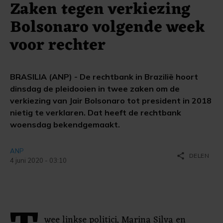
Zaken tegen verkiezing
Bolsonaro volgende week
voor rechter
BRASILIA (ANP) - De rechtbank in Brazilië hoort
dinsdag de pleidooien in twee zaken om de
verkiezing van Jair Bolsonaro tot president in 2018
nietig te verklaren. Dat heeft de rechtbank
woensdag bekendgemaakt.
ANP
share
DELEN
4 juni 2020 - 03:10
wee linkse politici, Marina Silva en