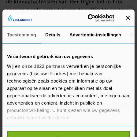
de klimaatactivisten van leer tegen het in hun
ogen te harde optreden van de politie bij eerdere
demonstraties, onder meer op de A12 in Den
Haag. Volgens XR is sprake van "intimideren en
criminaliseren van vreedzaam activisme".
Toestemming
Details
Advertentie-instellingen
Ov
Verantwoord gebruik van uw gegevens
Wij en
onze 1022 partners
verwerken je persoonlijke
gegevens (bijv. uw IP-adres) met behulp van
technologieën zoals cookies om informatie op uw
apparaat op te slaan en te gebruiken met als doel
gepersonaliseerde advertenties en content, metingen aan
advertenties en content, inzicht in publiek en
productontwikkeling. U kunt kiezen wie uw gegevens
gebruikt en met welke doelen.
Als u het toestaat, willen we ook graag: