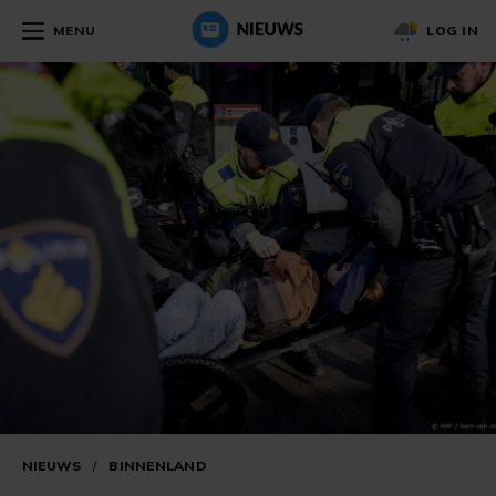
MENU
LOG IN
NIEUWS
/
BINNENLAND