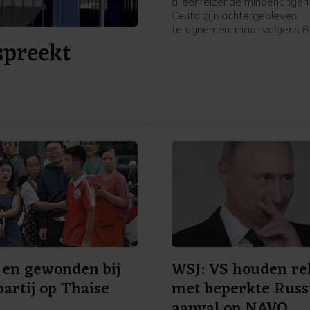
alleenreizende minderjarigen 
Ceuta zijn achtergebleven
terugnemen, maar volgens 
spreekt
verhindert Spanje dat. Dit m
Spaanse media RTVE en EFE
stelt dat Spanje "de terugke
belemmert met juridische en
administratieve obstakels".
en gewonden bij
WSJ: VS houden re
partij op Thaise
met beperkte Russ
aanval op NAVO