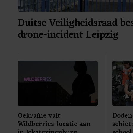
Duitse Veiligheidsraad be
drone-incident Leipzig
Oekraïne valt
Doden 
Wildberries-locatie aan
schiet
in Jekaterinenburg
school