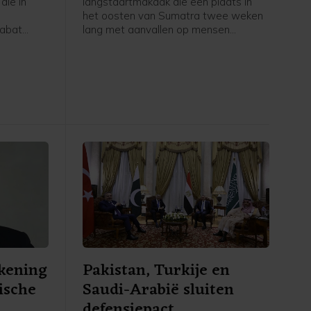
die in
langstaartmakaak die een plaats in
het oosten van Sumatra twee weken
Rabat
lang met aanvallen op mensen
elden de
terroriseerde, is eindelijk door jagers
. Marokko
gevangen. Het dier viel in Tembilahan
er
negentien keer mensen aan en
verwondde achttien van zijn
slachtoffers, onder wie ook kinderen.
kening
Pakistan, Turkije en
ische
Saudi-Arabië sluiten
defensiepact