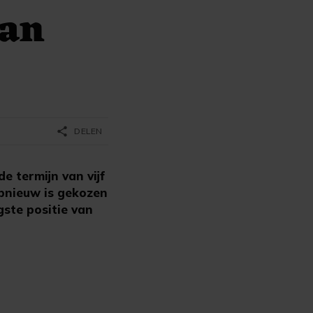
van
share
DELEN
e termijn van vijf
opnieuw is gekozen
gste positie van