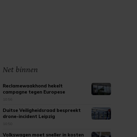
Net binnen
Reclamewaakhond hekelt
campagne tegen Europese
tabaksregels
10:56
Duitse Veiligheidsraad bespreekt
drone-incident Leipzig
10:50
Volkswagen moet sneller in kosten