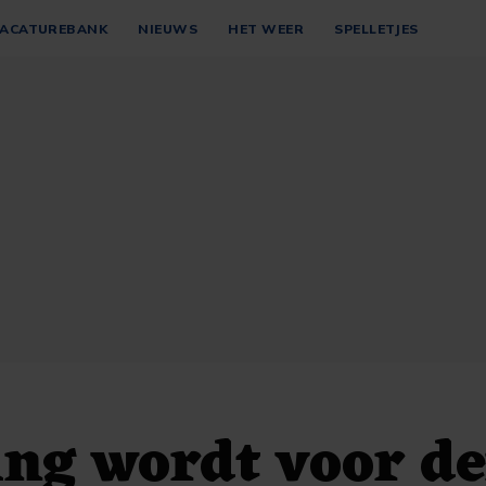
ACATUREBANK
NIEUWS
HET WEER
SPELLETJES
ing wordt voor d