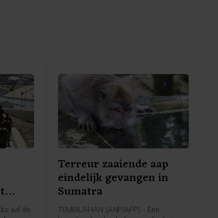
Terreur zaaiende aap
eindelijk gevangen in
t
Sumatra
nje
ko wil de
TEMBILAHAN (ANP/AFP) - Een