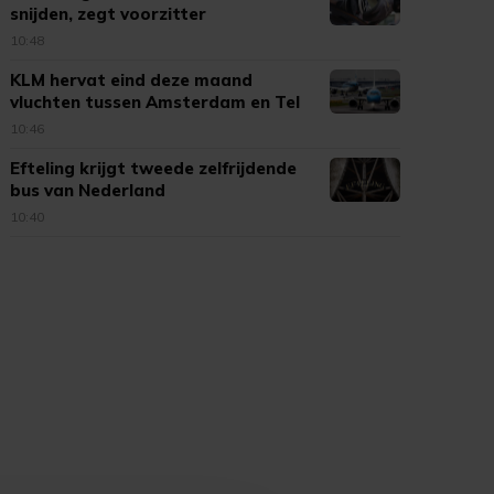
snijden, zegt voorzitter
10:48
KLM hervat eind deze maand
vluchten tussen Amsterdam en Tel
Aviv
10:46
Efteling krijgt tweede zelfrijdende
bus van Nederland
10:40