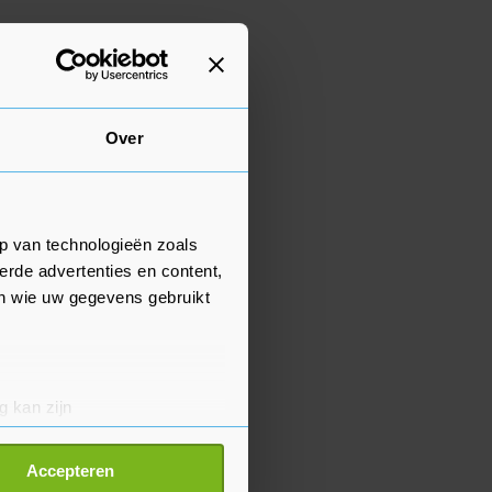
Over
p van technologieën zoals
erde advertenties en content,
en wie uw gegevens gebruikt
g kan zijn
erprinting)
t
detailgedeelte
in. U kunt uw
Accepteren