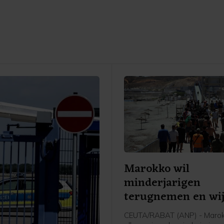
Marokko wil
minderjarigen
terugnemen en wij
problemen aan Spa
CEUTA/RABAT (ANP) - Marok